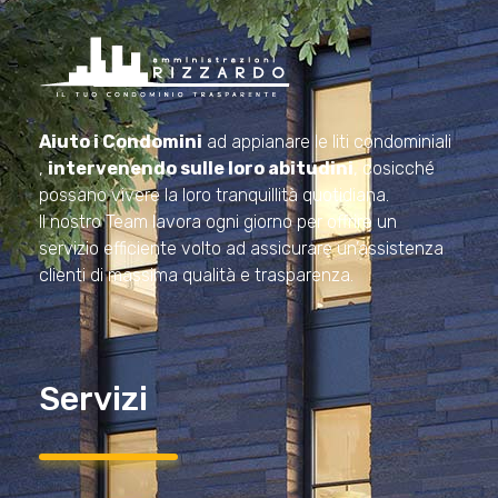
Amministrazioni Rizzardo
Il tuo condominio trasparente
Aiuto i Condomini
ad appianare le liti condominiali
,
intervenendo sulle loro abitudini
, cosicché
possano vivere la loro tranquillità quotidiana.
Il nostro Team lavora ogni giorno per offrire un
servizio efficiente volto ad assicurare un’assistenza
clienti di massima qualità e trasparenza.
Servizi