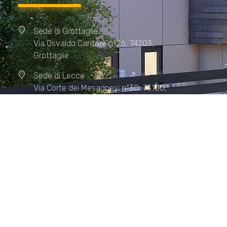
Sede di Grottaglie
Via Osvaldo Cantore n°26, 74203,
Grottaglie
Sede di Lecce
Via Corte dei Mesagnesi n°30, 73100,
Lecce
Sede di Manduria
Via XX Settembre n°72, 74024,
Manduria
Sede di Matera.
Sede di Policoro.
+39 327.36.31.598
info@studiorizzardo.it