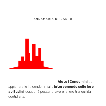
ANNAMARIA RIZZARDO
Aiuto i Condomini
ad
appianare le liti condominiali ,
intervenendo sulle loro
abitudini
, cosicché possano vivere la loro tranquillità
quotidiana.