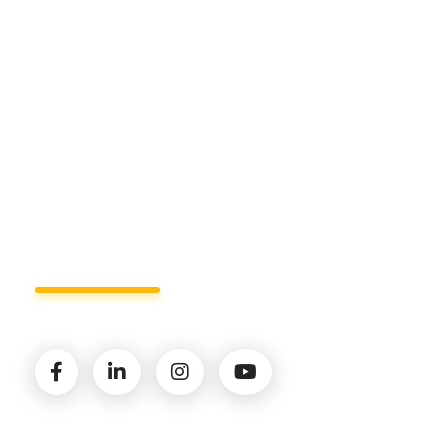
Sede di Policoro.
+39 327.36.31.598
info@studiorizzardo.it
Lun - Ven 8:00 - 19:00
Seguici sui social