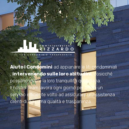
Amministrazioni Rizzardo
Il tuo condominio trasparente
Aiuto i Condomini
ad appianare le liti condominiali
,
intervenendo sulle loro abitudini
, cosicché
possano vivere la loro tranquillità quotidiana.
Il nostro Team lavora ogni giorno per offrire un
servizio efficiente volto ad assicurare un’assistenza
clienti di massima qualità e trasparenza.