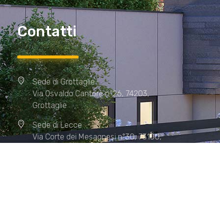
Contatti
Sede di Grottaglie
Via Osvaldo Cantore n°26, 74203,
Grottaglie
Sede di Lecce
Via Corte dei Mesagnesi n°30, 73100,
Lecce
Sede di Manduria
Via XX Settembre n°72, 74024,
Manduria
Sede di Matera.