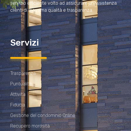
servizio efficiente volto ad assicurare un’assistenza
clienti di massima qualità e trasparenza.
Servizi
Trasparenza
Puntualità
Attività
Fiducia
Gestione del condominio Online
Recupero morosità