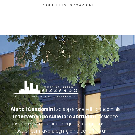
RICHIEDI INFORMAZIONI
Amministrazioni Rizzardo
Il tuo condominio trasparente
Aiuto i Condomini
ad appianare le liti condominiali
,
intervenendo sulle loro abitudini
, cosicché
possano vivere la loro tranquillità quotidiana.
Il nostro Team lavora ogni giorno per offrire un