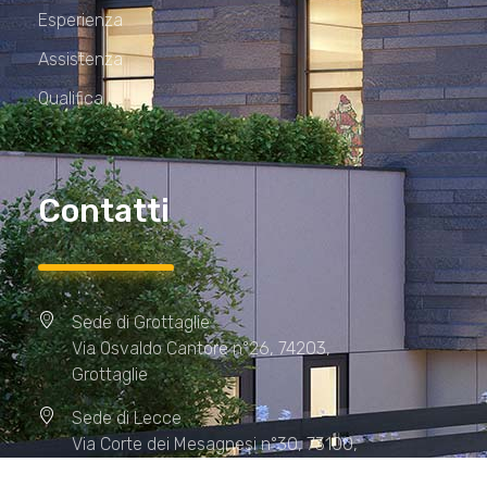
Esperienza
Assistenza
Qualifica
Contatti
Sede di Grottaglie
Via Osvaldo Cantore n°26, 74203,
Grottaglie
Sede di Lecce
Via Corte dei Mesagnesi n°30, 73100,
Lecce