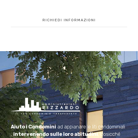
RICHIEDI INFORMAZIONI
Amministrazioni Rizzardo
Il tuo condominio trasparente
Aiuto i Condomini
ad appianare le liti condominiali
,
intervenendo sulle loro abitudini
, cosicché