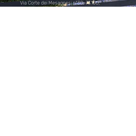
Via Corte dei Mesagnesi n°30, 73100,
Lecce
Sede di Manduria
Via XX Settembre n°72, 74024,
Manduria
Sede di Matera.
Sede di Policoro.
+39 327.36.31.598
info@studiorizzardo.it
Lun - Ven 8:00 - 19:00
Seguici sui social