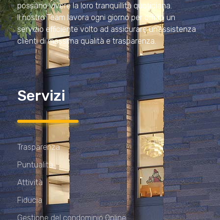
possano vivere la loro tranquillità quotidiana.
Il nostro Team lavora ogni giorno per offrire un
servizio efficiente volto ad assicurare un’assistenza
clienti di massima qualità e trasparenza.
Servizi
Trasparenza
Puntualità
Attività
Fiducia
Gestione del condominio Online