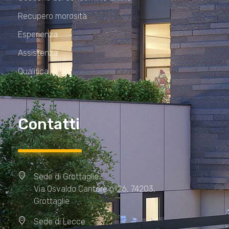
Recupero morosità
Esperienza
Assistenza
Qualifica
Contatti
Sede di Grottaglie
Via Osvaldo Cantore n°26, 74203,
Grottaglie
Sede di Lecce