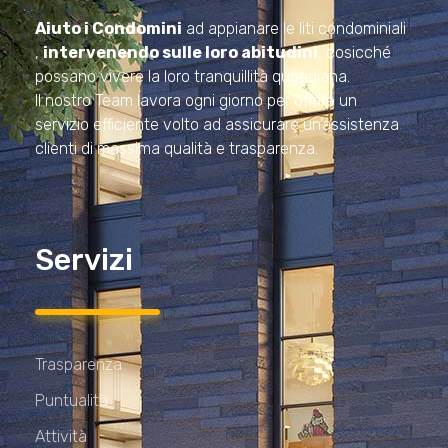
Amministrazioni Rizzardo
Aiuto i Condomini
ad appianare le liti condominiali
,
intervenendo sulle loro abitudini
, cosicché
possano vivere la loro tranquillità quotidiana.
Il nostro Team lavora ogni giorno per offrire un
servizio efficiente volto ad assicurare un’assistenza
clienti di massima qualità e trasparenza.
Servizi
Trasparenza
Puntualità
Attività