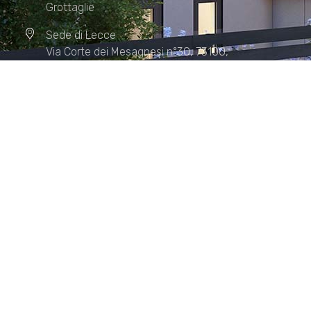
Grottaglie
Sede di Lecce
Via Corte dei Mesagnesi n°30, 73100,
Lecce
Sede di Manduria
Via XX Settembre n°72, 74024,
Manduria
Sede di Matera.
Sede di Policoro.
+39 327.36.31.598
info@studiorizzardo.it
Lun - Ven 8:00 - 19:00