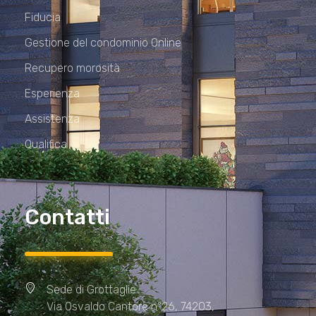
Fiducia
Gestione del condominio Online
Recupero morosità
Esperienza
Assistenza
Qualifica
Contatti
Sede di Grottaglie
Via Osvaldo Cantore n°26, 74203,