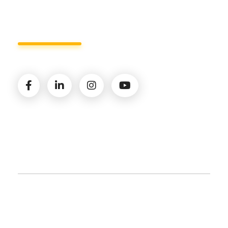
Seguici sui social
© 2026 Amministrazioni Rizzardo | Tutti i diritti
riservati | P.iva 02821900731 |
Privacy Policy
|
Cookie
Policy