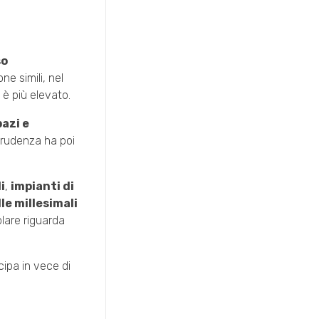
so
ne simili, nel
è più elevato.
pazi e
prudenza ha poi
i
,
impianti di
le millesimali
olare riguarda
cipa in vece di