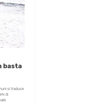
n basta
muni si traduce
imi di
ale.