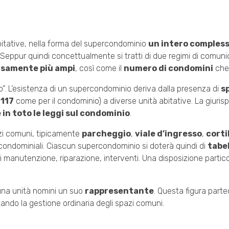
s’è
bitative, nella forma del supercondominio
un intero comples
 Seppur quindi concettualmente si tratti di due regimi di comunio
cisamente più ampi
, così come il
numero di condomini
che 
to”. L’esistenza di un supercondominio deriva dalla presenza di
s
1117
come per il condominio) a diverse unità abitative. La giuris
in toto le leggi sul condominio
.
azi comuni, tipicamente
parcheggio
,
viale d’ingresso
,
cortil
i condominiali. Ciascun supercondominio si doterà quindi di
tabel
 di manutenzione, riparazione, interventi. Una disposizione partic
cuna unità nomini un suo
rappresentante
. Questa figura parte
ando la gestione ordinaria degli spazi comuni.