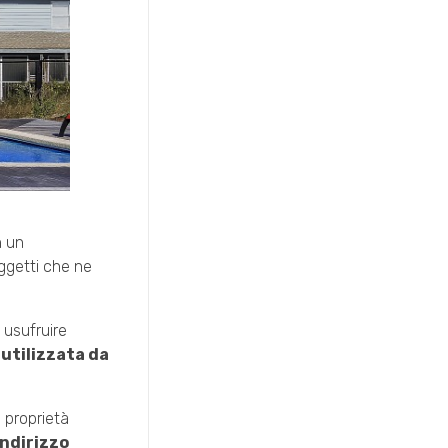
n un
oggetti che ne
 usufruire
 utilizzata da
a proprietà
indirizzo