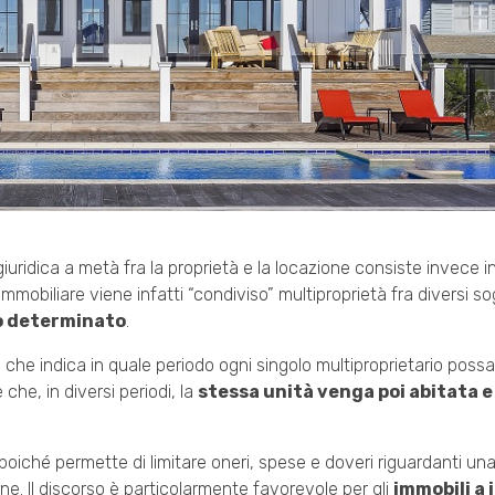
iuridica a metà fra la proprietà e la locazione consiste invece i
immobiliare viene infatti “condiviso” multiproprietà fra diversi s
po determinato
.
 che indica in quale periodo ogni singolo multiproprietario possa
che, in diversi periodi, la
stessa unità venga poi abitata e
 poiché permette di limitare oneri, spese e doveri riguardanti un
ne. Il discorso è particolarmente favorevole per gli
immobili a 