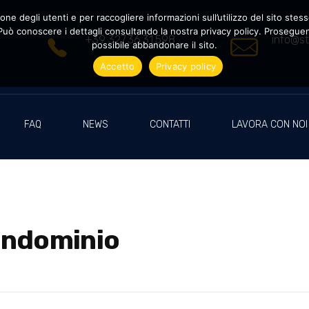
ne degli utenti e per raccogliere informazioni sull’utilizzo del sito stesso
uò conoscere i dettagli consultando la nostra privacy policy. Proseguendo
+39 327.36.31.598
info@st
possibile abbandonare il sito.
Accetto
Privacy policy
FAQ
NEWS
CONTATTI
LAVORA CON NOI
ondominio