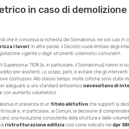
etrico in caso di demolizione
indi che è concessa la richiesta del Sismabonus nei soli casi in 
izza i lavori
. In altre parole, il Decreto vuole limitare degli inte
islazione vigente o dagli strumenti urbanistici comunali».
Il Superbonus 110% (e, in particolare, il Sismabonus) hanno lo s
difici pre-esistenti. Lo scopo, però, è evitare che gli interventi
 nuove costruzioni. Allo stesso tempo, molte critiche sono state m
 per adeguarsi a uno standard antisismico
necessitano di int
ione con aumento volumetrico.
smabonus in presenza di un
titolo abitativo
che supporti la deci
nti locali e, in particolare, ai Comuni, la decisione di comprendere
ano una rivoluzione consistente della struttura e delle volumetr
 di
ristrutturazione edilizia
così come indicato nel
dpr 38