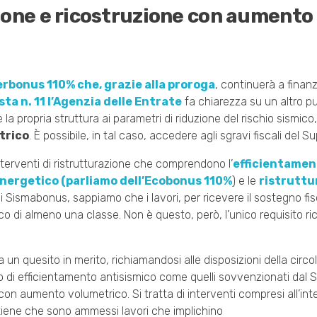
ione e ricostruzione con aumento
rbonus 110% che, grazie alla proroga
, continuerà a finanz
sta n. 11 l’Agenzia delle Entrate
fa chiarezza su un altro p
 la propria struttura ai parametri di riduzione del rischio sismic
trico
. È possibile, in tal caso, accedere agli sgravi fiscali del 
erventi di ristrutturazione che comprendono l’
efficientament
nergetico (parliamo dell’Ecobonus 110%
) e le
ristruttu
di Sismabonus, sappiamo che i lavori, per ricevere il sostegno fi
ico di almeno una classe. Non è questo, però, l’unico requisito ri
a un quesito in merito, richiamandosi alle disposizioni della circol
nto di efficientamento antisismico come quelli sovvenzionati dal
 aumento volumetrico. Si tratta di interventi compresi all’inte
tiene che sono ammessi lavori che implichino