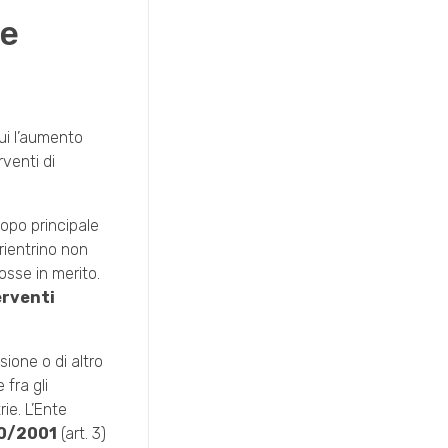
 e
cui l’aumento
rventi di
copo principale
 rientrino non
osse in merito.
erventi
sione o di altro
 fra gli
ie. L’Ente
0/2001
(art. 3)