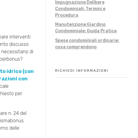
Impugnazione Delibere
Condominiali: Termini e
Procedura
Manutenzione Giardino
Condominiale: Guida Pratica
iare interventi
Spese condominiali ordinarie:
unto discusso
cosa comprendono
o, necessitano di
Superbonus?
o idrico (con
RICHIEDI INFORMAZIONI
razioni con
scale
chiesto per
are n. 24 del
 Sismabonus
rno delle