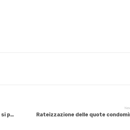
Nex
Mettere un ascensore in condominio: si può vietare l’innovazione?
Rateizzazione delle quote condomin