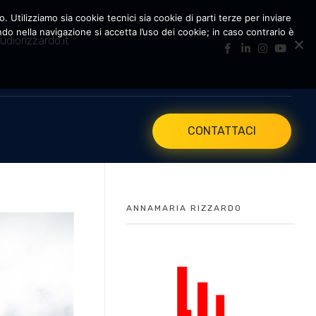
. Utilizziamo sia cookie tecnici sia cookie di parti terze per inviare
 nella navigazione si accetta l’uso dei cookie; in caso contrario è
udiorizzardo.it
CONTATTACI
ANNAMARIA RIZZARDO