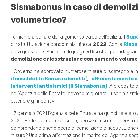
Sismabonus in caso di demoliz
volumetrico?
Torniamo a parlare dell’argomento caldo dell’edilizia. Il
Supe
di ristrutturazione condominiali fino al
2022
. Con la
Rispo
della questione. Parliamo di quegli edifici che, per adeguare
demolizione e ricostruzione con aumento
volume
Il Governo ha approvato numerose misure di sostegno a int
il cosiddetto Bonus rubinetti
), l’
efficientamento e
interventi antisismici (il Sismabonus)
. A proposito 
dell’Agenzia delle Entrate, devono migliorare il rischio sism
ottenere gli incentivi.
Il 7 gennaio 2021 l’Agenzia delle Entrate ha quindi risposto 
2020. Parliamo, nello specifico, dei casi in cui un interve
comprendano anche opere di demolizione e ricostruzione con
misure? Una prima affermazione in merito dell’Agenzia sos