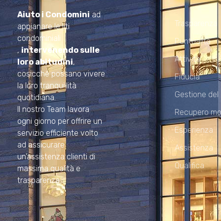
Amministrazioni Rizzardo
Aiuto i Condomini
ad
Trasparenza
appianare le liti
condominiali
Puntualità
,
intervenendo sulle
Attività
loro abitudini
,
cosicché possano vivere
Fiducia
la loro tranquillità
Gestione del
quotidiana.
Il nostro Team lavora
Recupero mo
ogni giorno per offrire un
Esperienza
servizio efficiente volto
ad assicurare
Assistenza
un’assistenza clienti di
Qualifica
massima qualità e
trasparenza.