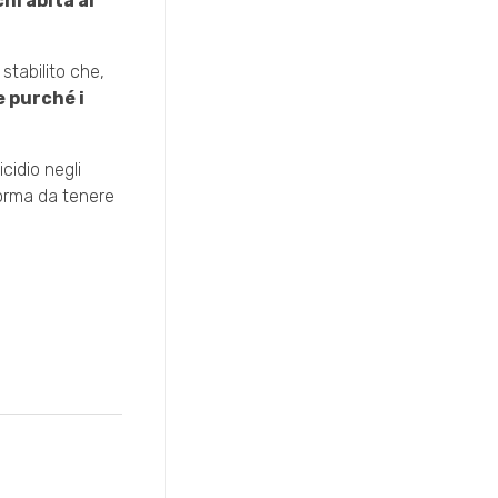
chi abita al
 stabilito che,
e purché i
cidio negli
norma da tenere