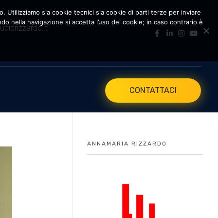
. Utilizziamo sia cookie tecnici sia cookie di parti terze per inviare
 nella navigazione si accetta l’uso dei cookie; in caso contrario è
udiorizzardo.it
CONTATTACI
ANNAMARIA RIZZARDO