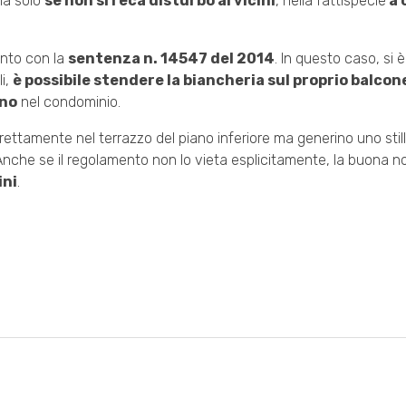
ma solo
se non si reca disturbo ai vicini
, nella fattispecie
a 
ento con la
sentenza n. 14547 del 2014
. In questo caso, si è
i,
è possibile stendere la biancheria sul proprio balcon
ino
nel condominio.
ettamente nel terrazzo del piano inferiore ma generino uno stilli
nche se il regolamento non lo vieta esplicitamente, la buona 
ini
.