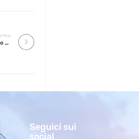
t Post
Ripartizione delle spese fra proprietario e inquilino. Cosa devi sapere
Seguici sui
social