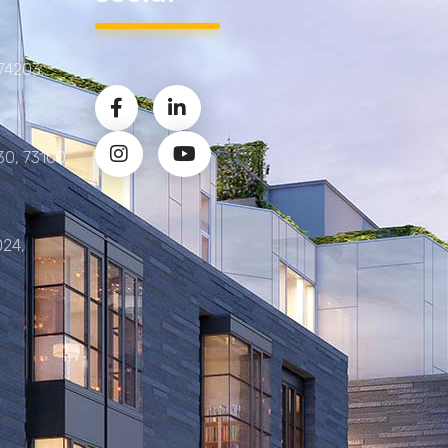
 74203,
30, 73100,
024,