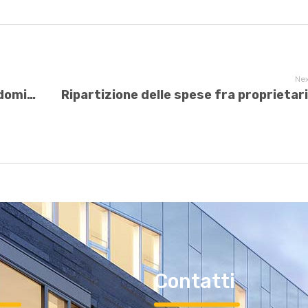
Nex
Conciliazione delle controversie condominiali. La legge
i
Contatti