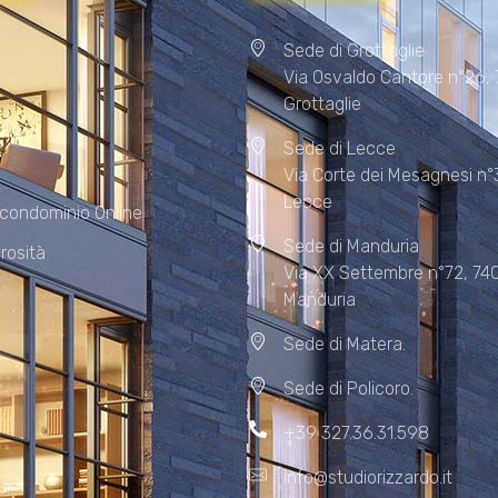
Sede di Grottaglie
Via Osvaldo Cantore n°26,
Grottaglie
Sede di Lecce
Via Corte dei Mesagnesi n°
Lecce
 condominio Online
Sede di Manduria
rosità
Via XX Settembre n°72, 74
Manduria
Sede di Matera.
Sede di Policoro.
+39 327.36.31.598
info@studiorizzardo.it