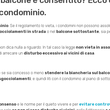
l balcone è consentito? Ecco
i condominio.
inio
. Se il regolamento lo vieta, i condomini non possono ass
gocciolamenti in strada
o nel
balcone sottostante
, sia 
 dica nulla a riguardo. In tal caso la legge
non vieta in asso
 di arrecare un
disturbo eccessivo ai vicini di casa
.
re se sia concesso o meno
stendere la biancheria sul balc
sgocciolamenti
, e quindi liti con il condomino al piano di sott
onsenso
e le norme per il quieto vivere e per
evitare contro