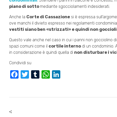
condominiali
. Stendere i panni in balcone è concesso, 
piano di sotto
mediante sgocciolamenti indesiderati.
Anche la
Corte di Cassazione
si è espressa sull’argom
ove manchi il divieto espresso nei regolamenti condominial
vestiti siano ben «strizzati» e quindi non gocciol
Questo vale anche nel caso in cui i panni non gocciolino dir
spazi comuni come il
cortile interno
di un condominio. A
in considerazione è quindi quella di
non disturbare i vic
Condividi su
F
T
T
W
Li
a
wi
u
h
n
c
tt
m
at
k
e
er
bl
s
e
b
r
A
dI
o
p
n