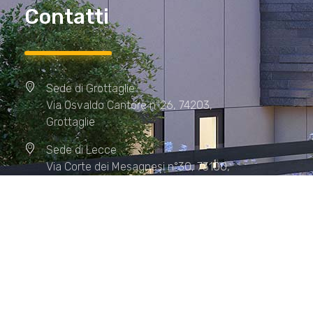
Contatti
Sede di Grottaglie
Via Osvaldo Cantore n°26, 74203,
Grottaglie
Sede di Lecce
Via Corte dei Mesagnesi n°30, 73100,
Lecce
Sede di Manduria
Via XX Settembre n°72, 74024,
Manduria
Sede di Matera.
Sede di Policoro.