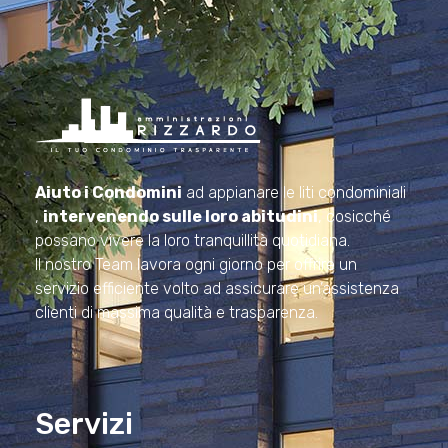
Amministrazioni Rizzardo
Il tuo condominio trasparente
Aiuto i Condomini
ad appianare le liti condominiali
,
intervenendo sulle loro abitudini
, cosicché
possano vivere la loro tranquillità quotidiana.
Il nostro Team lavora ogni giorno per offrire un
servizio efficiente volto ad assicurare un’assistenza
clienti di massima qualità e trasparenza.
Servizi