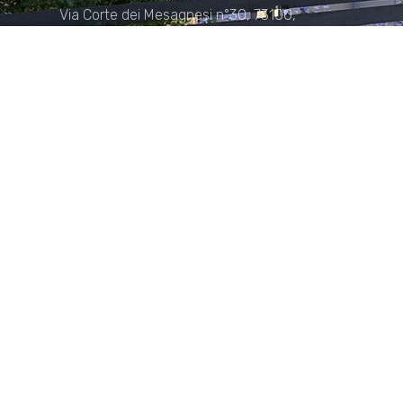
Via Corte dei Mesagnesi n°30, 73100,
Lecce
Sede di Manduria
Via XX Settembre n°72, 74024,
Manduria
Sede di Matera.
Sede di Policoro.
+39 327.36.31.598
info@studiorizzardo.it
Lun - Ven 8:00 - 19:00
Seguici sui social