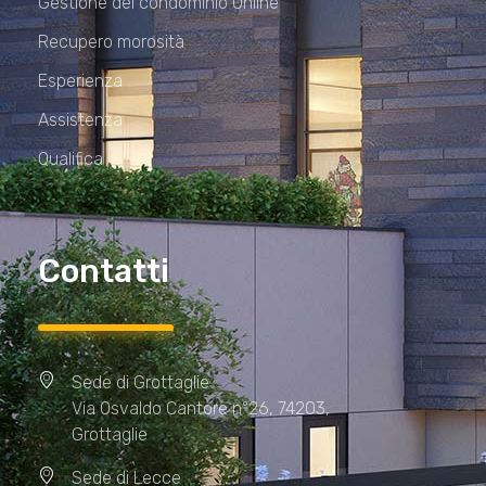
Gestione del condominio Online
Recupero morosità
Esperienza
Assistenza
Qualifica
Contatti
Sede di Grottaglie
Via Osvaldo Cantore n°26, 74203,
Grottaglie
Sede di Lecce