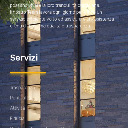
possano vivere la loro tranquillità quotidiana.
Il nostro Team lavora ogni giorno per offrire un
servizio efficiente volto ad assicurare un’assistenza
clienti di massima qualità e trasparenza.
Servizi
Trasparenza
Puntualità
Attività
Fiducia