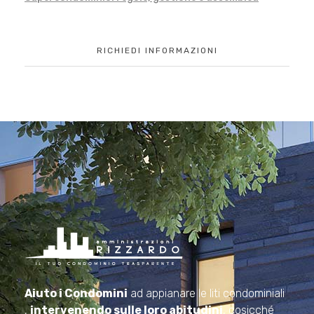
RICHIEDI INFORMAZIONI
Amministrazioni Rizzardo
Il tuo condominio trasparente
Aiuto i Condomini
ad appianare le liti condominiali
,
intervenendo sulle loro abitudini
, cosicché