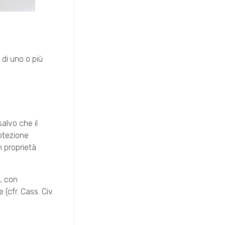
 di uno o più
salvo che il
rotezione
n proprietà
, con
cfr. Cass. Civ.