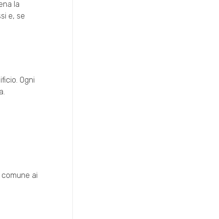
ena la
si e, se
ficio. Ogni
a.
te comune ai