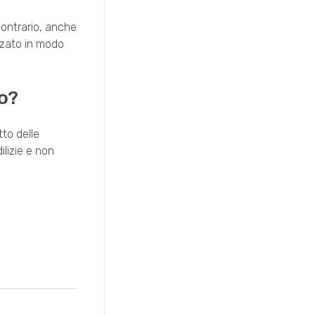
contrario, anche
zzato in modo
o?
tto delle
ilizie e non