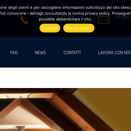
ne degli utenti e per raccogliere informazioni sull’utilizzo del sito stesso
uò conoscere i dettagli consultando la nostra privacy policy. Proseguendo
+39 327.36.31.598
info@st
possibile abbandonare il sito.
Accetto
Privacy policy
FAQ
NEWS
CONTATTI
LAVORA CON NOI