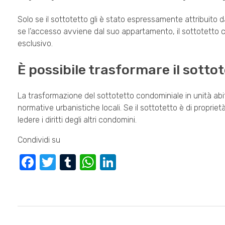
Solo se il sottotetto gli è stato espressamente attribuito 
se l’accesso avviene dal suo appartamento, il sottotetto 
esclusivo.
È possibile trasformare il sott
La trasformazione del sottotetto condominiale in unità abit
normative urbanistiche locali. Se il sottotetto è di proprie
ledere i diritti degli altri condomini.
Condividi su
F
T
T
W
Li
a
wi
u
h
n
c
tt
m
at
k
e
er
bl
s
e