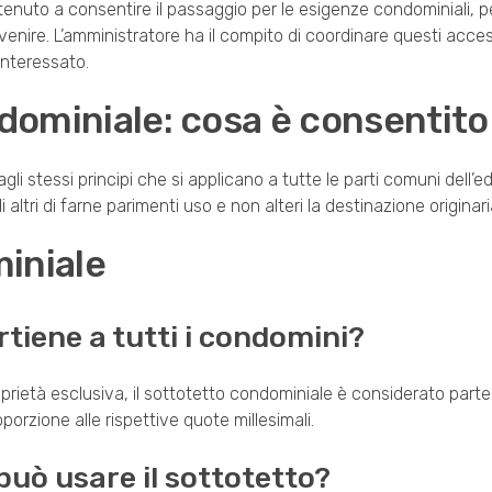
tenuto a consentire il passaggio per le esigenze condominiali, p
ervenire. L’amministratore ha il compito di coordinare questi acces
interessato.
ndominiale: cosa è consentito
gli stessi principi che si applicano a tutte le parti comuni dell’edi
altri di farne parimenti uso e non alteri la destinazione originari
iniale
tiene a tutti i condomini?
proprietà esclusiva, il sottotetto condominiale è considerato par
roporzione alle rispettive quote millesimali.
 può usare il sottotetto?