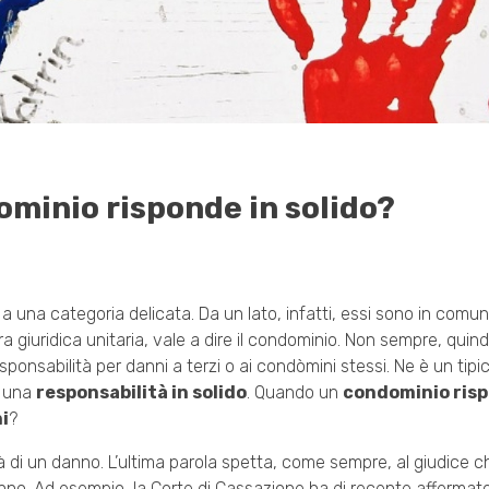
dominio risponde in solido?
 a una categoria delicata. Da un lato, infatti, essi sono in comun
a giuridica unitaria, vale a dire il condominio. Non sempre, quindi
ponsabilità per danni a terzi o ai condòmini stessi. Ne è un tipi
a una
responsabilità in solido
. Quando un
condominio risp
i
?
à di un danno. L’ultima parola spetta, come sempre, al giudice che
no. Ad esempio, la Corte di Cassazione ha di recente affermato d