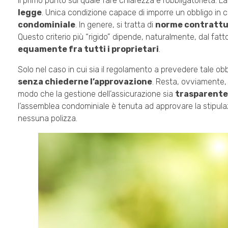
Il primo punto sul quale fare chiarezza è l’obbligatorietà. L
legge
. Unica condizione capace di imporre un obbligo in 
condominiale
. In genere, si tratta di
norme contrattu
Questo criterio più “rigido” dipende, naturalmente, dal fatt
equamente fra tutti i proprietari
.
Solo nel caso in cui sia il regolamento a prevedere tale ob
senza chiederne l’approvazione
. Resta, ovviamente, 
modo che la gestione dell’assicurazione sia
trasparente
l’assemblea condominiale è tenuta ad approvare la stipulazi
nessuna polizza.