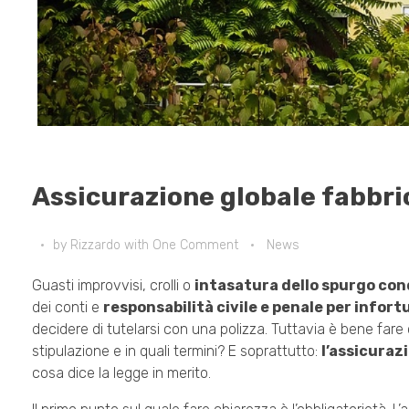
Assicurazione globale fabbric
by
Rizzardo
with
One Comment
News
Guasti improvvisi, crolli o
intasatura dello spurgo co
dei conti e
responsabilità civile e penale per infort
decidere di tutelarsi con una polizza. Tuttavia è bene fare
stipulazione e in quali termini? E soprattutto:
l’assicuraz
cosa dice la legge in merito.