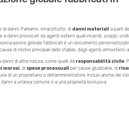
di danni. Parliamo, innanzitutto, di
danni materiali
a parti del
te a danni provocati da agenti esterni quali incendi, scoppi, croll
l’assicurazione globale fabbricati è un documento
personalizzabi
se di rischio principali dello stabile, dagli agenti atmosferici alle
 danni di altra natura, come quelli da
responsabilità civile
. 
i morosi
, di
spese processuali
per cause giudiziarie, di
ris
ria di un proprietario o dell’amministratore. Inclusi anche dei viz
 danni a un’area comune o a una proprietà esclusiva.