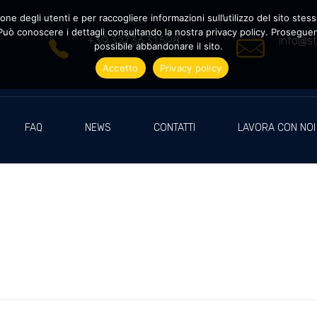
ne degli utenti e per raccogliere informazioni sull’utilizzo del sito stesso
uò conoscere i dettagli consultando la nostra privacy policy. Proseguendo
+39 327.36.31.598
info@st
possibile abbandonare il sito.
Accetto
Privacy policy
FAQ
NEWS
CONTATTI
LAVORA CON NOI