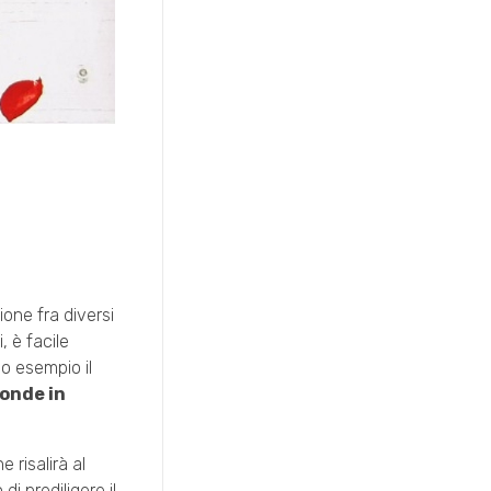
ione fra diversi
, è facile
co esempio il
onde in
 risalirà al
i prediligere il