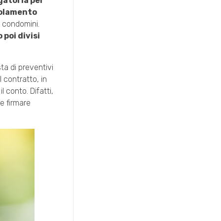
gatoria per
olamento
i condomini.
poi divisi
ta di preventivi
 contratto, in
 conto. Difatti,
e firmare