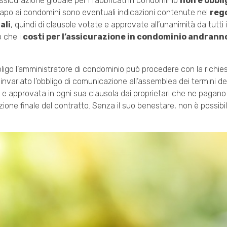
’assicurazione globale per i fabbricati in condominio
non è obbli
capo ai condomini sono eventuali indicazioni contenute nel
reg
ali
, quindi di clausole votate e approvate all’unanimità da tutti 
o che i
costi per l’assicurazione in condominio andranno 
bligo l’amministratore di condominio può procedere con la richies
invariato l’obbligo di comunicazione all’assemblea dei termini del
e approvata in ogni sua clausola dai proprietari che ne pagano il
one finale del contratto. Senza il suo benestare, non è possibil