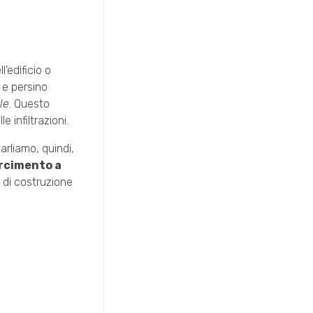
l’edificio o
i e persino
le
. Questo
 infiltrazioni.
Parliamo, quindi,
arcimento a
i di costruzione