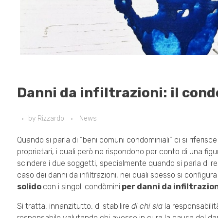
Danni da infiltrazioni: il con
by
Rizzardo
News
Quando si parla di “beni comuni condominiali” ci si riferisce
proprietari, i quali però ne rispondono per conto di una figur
scindere i due soggetti, specialmente quando si parla di res
caso dei danni da infiltrazioni, nei quali spesso si configur
solido
con i singoli condòmini
per danni da infiltrazion
Si tratta, innanzitutto, di stabilire
di chi sia
la responsabilit
responsabile valutando chi avesse in cura la causa del dan