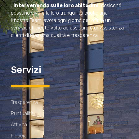
,
intervenendo sulle loro abitudini
, cosicché
possano vivere la loro tranquillità quotidiana.
Il nostro Team lavora ogni giorno per offrire un
servizio efficiente volto ad assicurare un’assistenza
clienti di massima qualità e trasparenza.
Servizi
Trasparenza
Puntualità
Attività
Fiducia