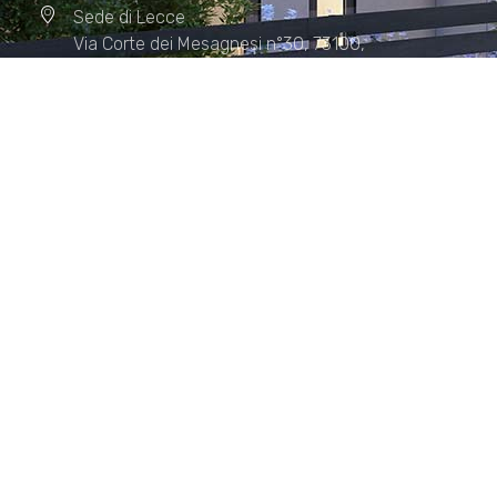
Sede di Lecce
Via Corte dei Mesagnesi n°30, 73100,
Lecce
Sede di Manduria
Via XX Settembre n°72, 74024,
Manduria
Sede di Matera.
Sede di Policoro.
+39 327.36.31.598
info@studiorizzardo.it
Lun - Ven 8:00 - 19:00
Seguici sui social