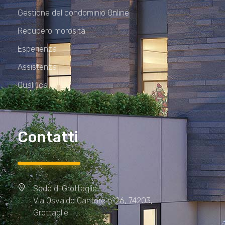
Gestione del condominio Online
Recupero morosità
Esperienza
Assistenza
Qualifica
Contatti
Sede di Grottaglie
Via Osvaldo Cantore n°26, 74203,
Grottaglie