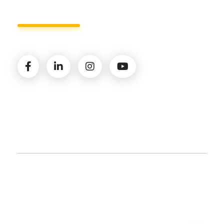
© 2026 Amministrazioni Rizzardo | Tutti i diritti
riservati | P.iva 02821900731 |
Privacy Policy
|
Cookie
Policy