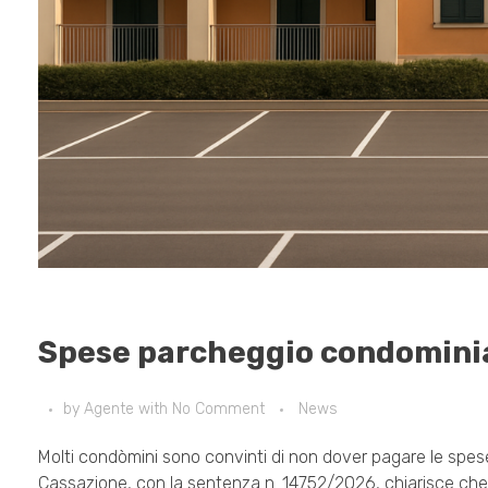
Spese parcheggio condominia
by
Agente
with
No Comment
News
Molti condòmini sono convinti di non dover pagare le spe
Cassazione, con la sentenza n. 14752/2026, chiarisce che la