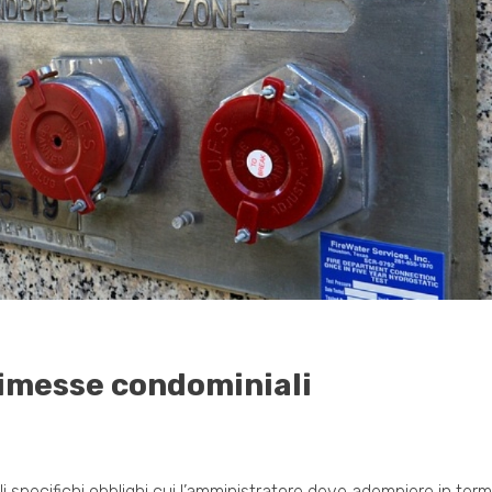
imesse condominiali
specifichi obblighi cui l’amministratore deve adempiere in termi