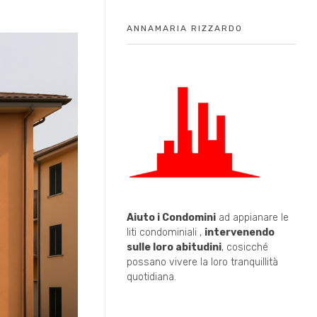
ANNAMARIA RIZZARDO
Aiuto i Condomini
ad appianare le
liti condominiali ,
intervenendo
sulle loro abitudini
, cosicché
possano vivere la loro tranquillità
quotidiana.