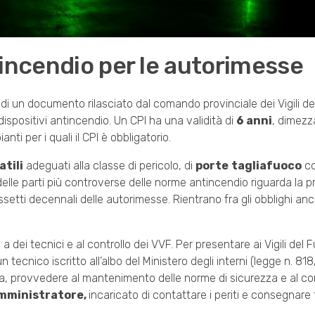
tincendio per le autorimesse
ta di un documento rilasciato dal comando provinciale dei Vigili 
dispositivi antincendio. Un CPI ha una validità di
6 anni
, dimezz
ti per i quali il CPI è obbligatorio.
atili
adeguati alla classe di pericolo, di
porte
tagliafuoco
co
le parti più controverse delle norme antincendio riguarda la p
ssetti decennali delle autorimesse. Rientrano fra gli obblighi anc
dei tecnici e al controllo dei VVF. Per presentare ai Vigili del 
 tecnico iscritto all’albo del Ministero degli interni (legge n. 81
a, provvedere al mantenimento delle norme di sicurezza e al con
amministratore,
incaricato di contattare i periti e consegnare 