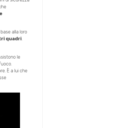
 che
e
base alla loro
ri quadri
.
ssistono le
afuoco.
re. È a lui che
esse