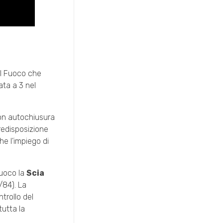
del Fuoco che
ata a 3 nel
n autochiusura
redisposizione
he l’impiego di
Fuoco la
Scia
8/84). La
trollo del
tutta la