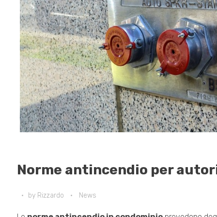
Norme antincendio per autor
by
Rizzardo
News
Le
norme antincendio in condominio
prevedono degli 