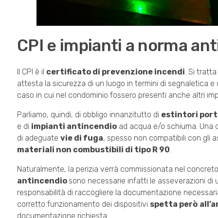
CPI e impianti a norma an
Il CPI è il
certificato di prevenzione incendi
. Si trat
attesta la sicurezza di un luogo in termini di segnaletica e 
caso in cui nel condominio fossero presenti anche altri impian
Parliamo, quindi, di obbligo innanzitutto di
estintori port
e di
impianti antincendio
ad acqua e/o schiuma. Una del
di adeguate
vie di fuga
, spesso non compatibili con gli a
materiali non combustibili di tipo R 90
.
Naturalmente, la perizia verrà commissionata nel concreto a 
antincendio
sono necessarie infatti le asseverazioni di un
responsabilità di raccogliere la documentazione necessari
corretto funzionamento dei dispositivi
spetta però
all’
documentazione richiesta.