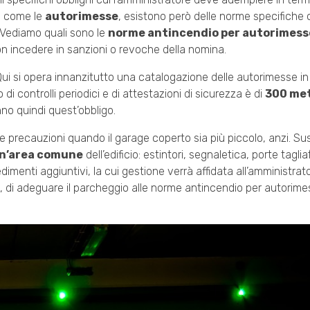
ti come le
autorimesse
, esistono però delle norme specifiche
. Vediamo quali sono le
norme antincendio per autorimess
n incedere in sanzioni o revoche della nomina.
Qui si opera innanzitutto una catalogazione delle autorimesse in 
 di controlli periodici e di attestazioni di sicurezza è di
300 met
no quindi quest’obbligo.
e precauzioni quando il garage coperto sia più piccolo, anzi. Su
un’area comune
dell’edificio: estintori, segnaletica, porte tagli
menti aggiuntivi, la cui gestione verrà affidata all’amministrato
q, di adeguare il parcheggio alle norme antincendio per autorim
.