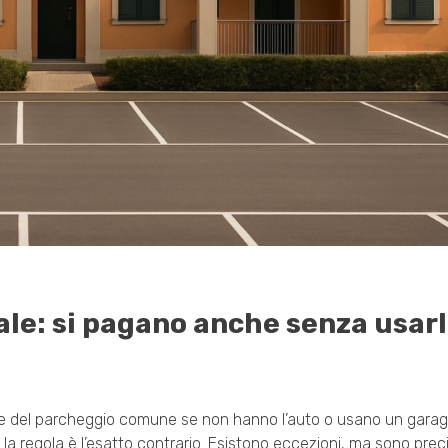
le: si pagano anche senza usar
se del parcheggio comune se non hanno l’auto o usano un garage
 regola è l’esatto contrario. Esistono eccezioni, ma sono precis