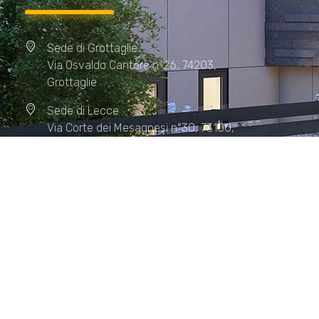
Sede di Grottaglie
Via Osvaldo Cantore n°26, 74203,
Grottaglie
Sede di Lecce
Via Corte dei Mesagnesi n°30, 73100,
Lecce
Sede di Manduria
Via XX Settembre n°72, 74024,
Manduria
Sede di Matera.
Sede di Policoro.
+39 327.36.31.598