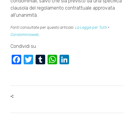
condominiali, salvo che sia previsto da una specifica
clausola del regolamento contrattuale approvata
all’unanimità.
Fonti consultate per questo articolo:
La Legge per Tutti
·
Condominioweb
.
Condividi su
F
T
T
W
Li
a
wi
u
h
n
c
tt
m
at
k
e
er
bl
s
e
b
r
A
dI
o
p
n
o
p
k