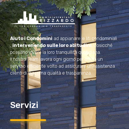
Amministrazioni Rizzardo
Il tuo condominio trasparente
Aiuto i Condomini
ad appianare le liti condominiali
,
intervenendo sulle loro abitudini
, cosicché
possano vivere la loro tranquillità quotidiana.
Il nostro Team lavora ogni giorno per offrire un
servizio efficiente volto ad assicurare un’assistenza
clienti di massima qualità e trasparenza.
Servizi