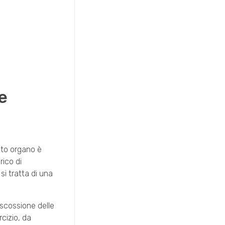
e
esto organo è
rico di
si tratta di una
riscossione delle
rcizio, da