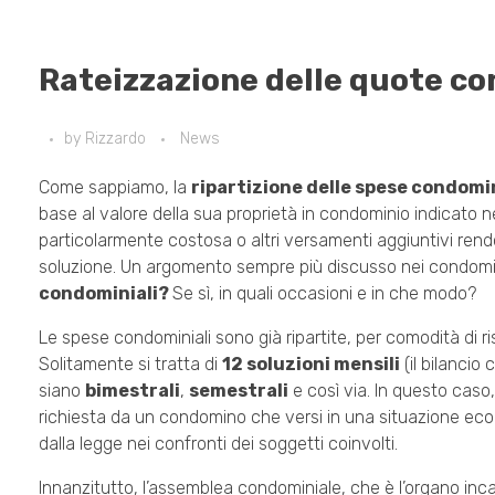
Rateizzazione delle quote co
by
Rizzardo
News
Come sappiamo, la
ripartizione delle spese condomin
base al valore della sua proprietà in condominio indicato n
particolarmente costosa o altri versamenti aggiuntivi rend
soluzione. Un argomento sempre più discusso nei condomini. 
condominiali?
Se sì, in quali occasioni e in che modo?
Le spese condominiali sono già ripartite, per comodità di r
Solitamente si tratta di
12 soluzioni mensili
(il bilanci
siano
bimestrali
,
semestrali
e così via. In questo caso,
richiesta da un condomino che versi in una situazione econ
dalla legge nei confronti dei soggetti coinvolti.
Innanzitutto, l’assemblea condominiale, che è l’organo inca