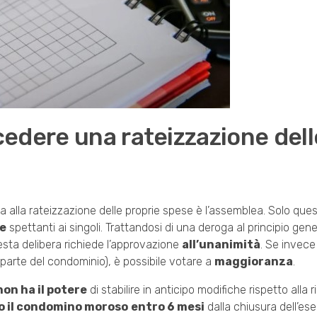
edere una rateizzazione dell
lta alla rateizzazione delle proprie spese è l’assemblea. Solo qu
te
spettanti ai singoli. Trattandosi di una deroga al principio gene
uesta delibera richiede l’approvazione
all’unanimità
. Se invece 
 parte del condominio), è possibile votare a
maggioranza
.
non ha il potere
di stabilire in anticipo modifiche rispetto alla 
tro il condomino moroso
entro 6 mesi
dalla chiusura dell’ese