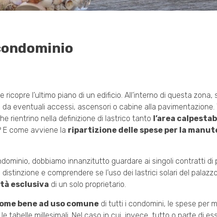
 condominio
ricopre l’ultimo piano di un edificio. All’interno di questa zona,
, da eventuali accessi, ascensori o cabine alla pavimentazione.
e rientrino nella definizione di lastrico tanto
l’area calpestab
are? E come avviene la
ripartizione delle spese per la manu
ondominio, dobbiamo innanzitutto guardare ai singoli contratti di 
distinzione e comprendere se l’uso dei lastrici solari del palazz
tà esclusiva
di un solo proprietario.
ome bene ad uso comune
di tutti i condomini, le spese per
le tabelle millesimali. Nel caso in cui, invece, tutto o parte di ess