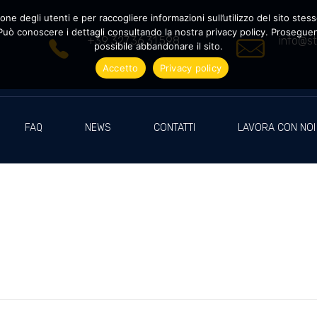
ne degli utenti e per raccogliere informazioni sull’utilizzo del sito stesso
uò conoscere i dettagli consultando la nostra privacy policy. Proseguendo
+39 327.36.31.598
info@st
possibile abbandonare il sito.
Accetto
Privacy policy
FAQ
NEWS
CONTATTI
LAVORA CON NOI