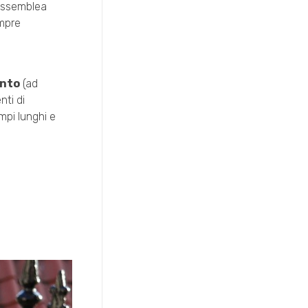
’assemblea
empre
ento
(ad
nti di
mpi lunghi e