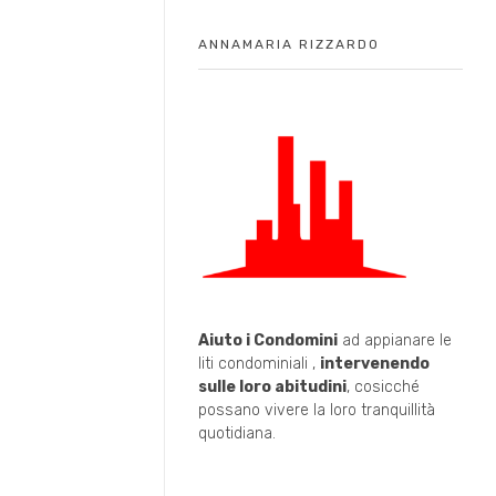
ANNAMARIA RIZZARDO
Aiuto i Condomini
ad appianare le
liti condominiali ,
intervenendo
sulle loro abitudini
, cosicché
possano vivere la loro tranquillità
quotidiana.