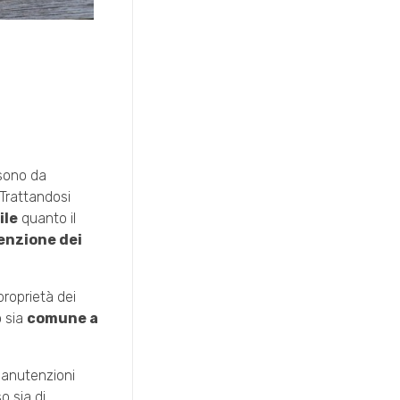
 sono da
 Trattandosi
ile
quanto il
tenzione dei
proprietà dei
o sia
comune a
 manutenzioni
o sia di