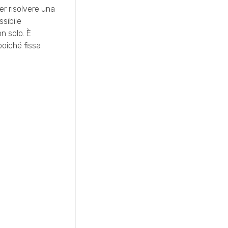
er risolvere una
sibile
n solo. È
poiché fissa