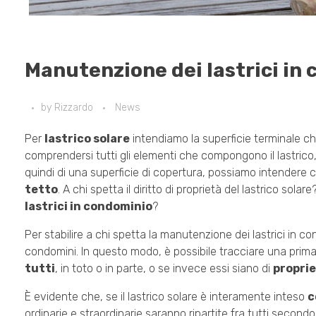
Manutenzione dei lastrici in
by
Rizzardo
News
Per
lastrico solare
intendiamo la superficie terminale che 
comprendersi tutti gli elementi che compongono il lastrico
quindi di una superficie di copertura, possiamo intendere ch
tetto
. A chi spetta il diritto di proprietà del lastrico sol
lastrici in condominio
?
Per stabilire a chi spetta la manutenzione dei lastrici in c
condomini. In questo modo, è possibile tracciare una prima 
tutti
, in toto o in parte, o se invece essi siano di
proprie
È evidente che, se il lastrico solare è interamente inteso
c
ordinarie e straordinarie saranno ripartite fra tutti secondo 