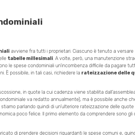
ndominiali
iali
avviene fra tutti i proprietari. Ciascuno è tenuto a versare
elle
tabelle millesimali
. A volte, però, una manutenzione stra
ono le spese condominiali un’incombenza difficile da pagare tutt
È possibile, in tali casi, richiedere la
rateizzazione delle 
iscossione, in quote la cui cadenza viene stabilita dall’assemble
o condominiale va redatto annualmente), ma è possibile anche ch
 stiamo parlando quindi di un’ulteriore rateizzazione delle quote
omica poco felice. Il primo elemento da comprendere sono gli ob
ricato di prendere decisioni riguardanti le spese comuni e, quin