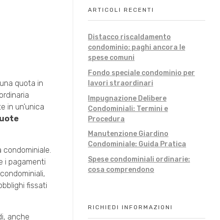
ARTICOLI RECENTI
Distacco riscaldamento
condominio: paghi ancora le
spese comuni
Fondo speciale condominio per
 una quota in
lavori straordinari
ordinaria
Impugnazione Delibere
e in un’unica
Condominiali: Termini e
quote
Procedura
Manutenzione Giardino
Condominiale: Guida Pratica
a condominiale.
Spese condominiali ordinarie:
e i pagamenti
cosa comprendono
 condominiali,
blighi fissati
RICHIEDI INFORMAZIONI
di, anche