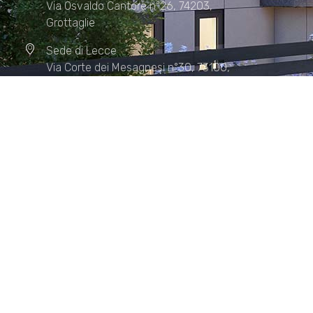
Via Osvaldo Cantore n°26, 74203,
Grottaglie
Sede di Lecce
Via Corte dei Mesagnesi n°30, 73100,
Lecce
Sede di Manduria
Via XX Settembre n°72, 74024,
Manduria
Sede di Matera.
Sede di Policoro.
+39 327.36.31.598
info@studiorizzardo.it
Lun - Ven 8:00 - 19:00