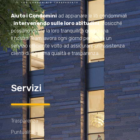
Amministrazioni Rizzardo
Il tuo condominio trasparente
Aiuto i Condomini
ad appianare le liti condominiali
,
intervenendo sulle loro abitudini
, cosicché
possano vivere la loro tranquillità quotidiana.
Il nostro Team lavora ogni giorno per offrire un
servizio efficiente volto ad assicurare un’assistenza
clienti di massima qualità e trasparenza.
Servizi
Trasparenza
Puntualità