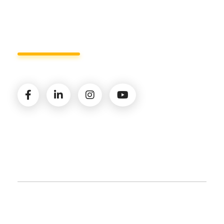
Seguici sui social
© 2026 Amministrazioni Rizzardo | Tutti i diritti
riservati | P.iva 02821900731 |
Privacy Policy
|
Cookie
Policy