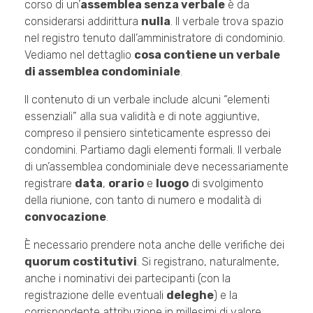
corso di un’
assemblea senza verbale
è da
considerarsi addirittura
nulla
. Il verbale trova spazio
nel registro tenuto dall’amministratore di condominio.
Vediamo nel dettaglio
cosa contiene un verbale
di assemblea condominiale
.
Il contenuto di un verbale include alcuni “elementi
essenziali” alla sua validità e di note aggiuntive,
compreso il pensiero sinteticamente espresso dei
condomini. Partiamo dagli elementi formali. Il verbale
di un’assemblea condominiale deve necessariamente
registrare
data
,
orario
e
luogo
di svolgimento
della riunione, con tanto di numero e modalità di
convocazione
.
È necessario prendere nota anche delle verifiche dei
quorum costitutivi
. Si registrano, naturalmente,
anche i nominativi dei partecipanti (con la
registrazione delle eventuali
deleghe
) e la
corrispondente attribuzione in millesimi di valore.