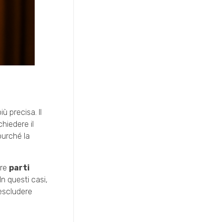
 precisa. Il
hiedere il
purché la
ere
parti
In questi casi,
 escludere