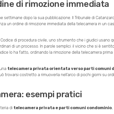
rdine di rimozione immediata
e settimane dopo la sua pubblicazione. Il Tribunale di Catanzar
nza un ordine di rimozione immediata della telecamera in un ca
el Codice di procedura civile, uno strumento che i giudici usano 
ari di un processo. In parole semplici: il vicino che si è sentit
iudice lo ha fatto, ordinando la rimozione della telecamera prima
a una
telecamera privata orientata verso parti comuni d
trovarsi costretto a rimuoverla nell’arco di pochi giorni su ord
amera: esempi pratici
teria di
telecamera privata e parti comuni condominio
,