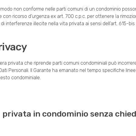
n modo non conforme nelle parti comuni di un condominio posso
gire con ricorso d’urgenza ex art. 700 c.p.c. per ottenere la rimoz
di interferenze illecite nella vita privata ai sensi dell’art. 615-bi
rivacy
mera privata che riprende parti comuni condominiali può incorrere
Dati Personali. Il Garante ha emanato nel tempo specifiche linee
testo condominiale.
 privata in condominio senza chiede