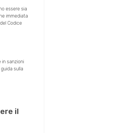
no essere sia
ione immediata
s del Codice
 in sanzioni
 guida sulla
re il