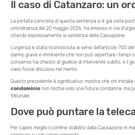
Il caso di Catanzaro: un o
La portata concreta di questa sentenza si è già vista poch
un’ordinanza del 20 maggio 2026, ha emesso in via d’urge
citando espressamente la sentenza della Cassazione.
L’urgenza è stata riconosciuta ai sensi dell’articolo 700 d
danno grave e imminente che non può aspettare i tempi ordin
consenso ha chiesto al giudice di intervenire subito, e il g
caso fosse discusso nel merito.
Questo precedente è significativo: mostra che chi install
condominio
non rischia solo una futura condanna, ma può 
tribunale.
Dove può puntare la telec
Per capire meglio il confine stabilito dalla Cassazione in ma
ragionare su situazioni concrete.