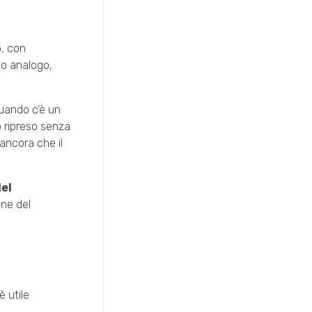
o, con
so analogo,
quando c’è un
o ripreso senza
 ancora che il
el
ine del
 è utile