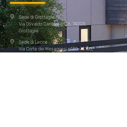
Sede di Grottaglie
Via Osvaldo Cantore n°26, 74203,
Grottaglie
Sede di Lecce
Via Corte dei Mesagnesi n°30, 73100,
Lecce
Sede di Manduria
Via XX Settembre n°72, 74024,
Manduria
Sede di Matera.
Sede di Policoro.
+39 327.36.31.598
info@studiorizzardo.it