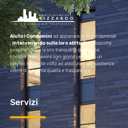
Amministrazioni Rizzardo
Il tuo condominio trasparente
Aiuto i Condomini
ad appianare le liti condominiali
,
intervenendo sulle loro abitudini
, cosicché
possano vivere la loro tranquillità quotidiana.
Il nostro Team lavora ogni giorno per offrire un
servizio efficiente volto ad assicurare un’assistenza
clienti di massima qualità e trasparenza.
Servizi