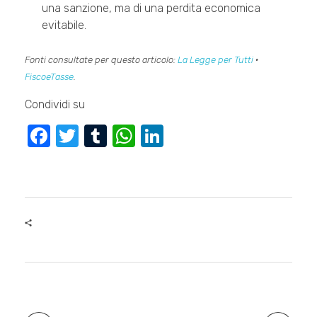
una sanzione, ma di una perdita economica
evitabile.
Fonti consultate per questo articolo:
La Legge per Tutti
·
FiscoeTasse
.
Condividi su
F
T
T
W
Li
a
wi
u
h
n
c
tt
m
at
k
e
er
bl
s
e
b
r
A
dI
o
p
n
o
p
k