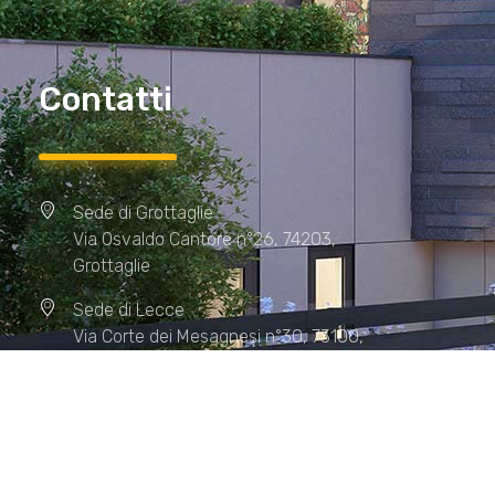
Contatti
Sede di Grottaglie
Via Osvaldo Cantore n°26, 74203,
Grottaglie
Sede di Lecce
Via Corte dei Mesagnesi n°30, 73100,
Lecce
Sede di Manduria
Via XX Settembre n°72, 74024,
Manduria