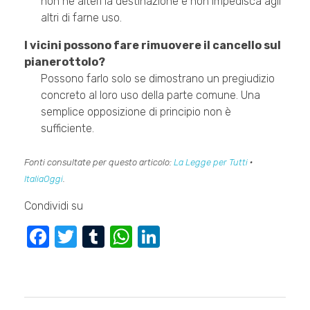
non ne alteri la destinazione e non impedisca agli
altri di farne uso.
I vicini possono fare rimuovere il cancello sul
pianerottolo?
Possono farlo solo se dimostrano un pregiudizio
concreto al loro uso della parte comune. Una
semplice opposizione di principio non è
sufficiente.
Fonti consultate per questo articolo:
La Legge per Tutti
·
ItaliaOggi
.
Condividi su
F
T
T
W
Li
a
wi
u
h
n
c
tt
m
at
k
e
er
bl
s
e