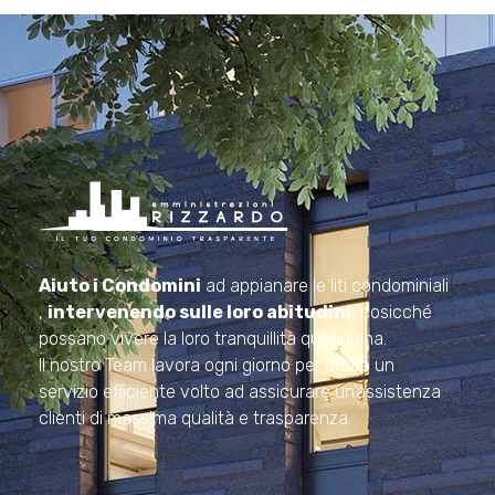
Amministrazioni Rizzardo
Il tuo condominio trasparente
Aiuto i Condomini
ad appianare le liti condominiali
,
intervenendo sulle loro abitudini
, cosicché
possano vivere la loro tranquillità quotidiana.
Il nostro Team lavora ogni giorno per offrire un
servizio efficiente volto ad assicurare un’assistenza
clienti di massima qualità e trasparenza.