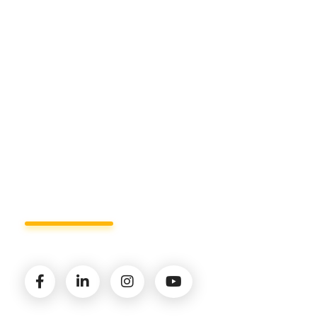
Sede di Matera.
Sede di Policoro.
+39 327.36.31.598
info@studiorizzardo.it
Lun - Ven 8:00 - 19:00
Seguici sui social