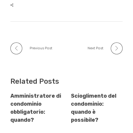
b
r
A
dI
o
p
n
o
p
k
Previous Post
Next Post
Related Posts
Amministratore di
Scioglimento del
condominio
condominio:
obbligatorio:
quando è
quando?
possibile?