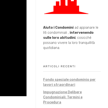
Aiuto i Condomini
ad appianare le
liti condominiali ,
intervenendo
sulle loro abitudini
, cosicché
possano vivere la loro tranquillità
quotidiana.
ARTICOLI RECENTI
Fondo speciale condominio per
lavori straordinari
Impugnazione Delibere
Condominiali: Termini e
Procedura