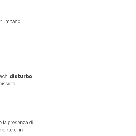
 limitano il
rechi
disturbo
missioni
e la presenza di
mente e, in