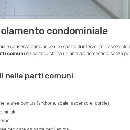
egolamento condominiale
miniale conserva comunque uno spazio di intervento. L’assemblea
arti comuni
da parte di chi ha un animale domestico, senza per
li nelle parti comuni
 nelle aree comuni (androne, scale, ascensore, cortile)
ominiali
terne
 aree dedicate da parte degli animali