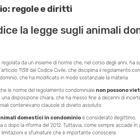
: regole e diritti
dice la legge sugli animali do
 regolata da un insieme di norme che, nel corso degli anni, ha s
 l’articolo 1138 del Codice Civile, che disciplina il regolamento co
ondominio, che ha modificato in modo sostanziale la materia.
ce che le norme del regolamento condominiale
non possono viet
 di una disposizione chiara, che ha messo fine a decenni di incer
niali contenevano clausole di divieto assoluto.
nimali domestici in condominio
è considerato illegittimo,
a o dopo la riforma del 2012. Tuttavia, come sempre accade in
di limitazioni e sfumature che è importante conoscere.