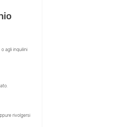
nio
agli inquilini
vato.
oppure rivolgersi