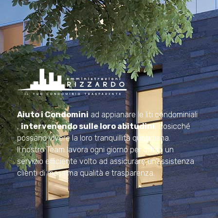
Amministrazioni Rizzardo
Il tuo condominio trasparente
Aiuto i Condomini
ad appianare le liti condominiali
,
intervenendo sulle loro abitudini
, cosicché
possano vivere la loro tranquillità quotidiana.
Il nostro Team lavora ogni giorno per offrire un
servizio efficiente volto ad assicurare un’assistenza
clienti di massima qualità e trasparenza.