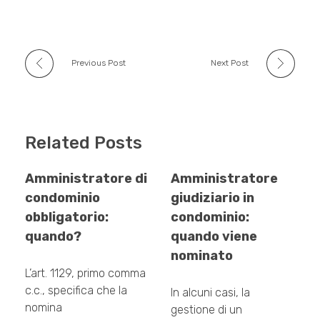
o
p
k
Previous Post
Next Post
Related Posts
Amministratore di
Amministratore
condominio
giudiziario in
obbligatorio:
condominio:
quando?
quando viene
nominato
L’art. 1129, primo comma
c.c., specifica che la
In alcuni casi, la
nomina
gestione di un