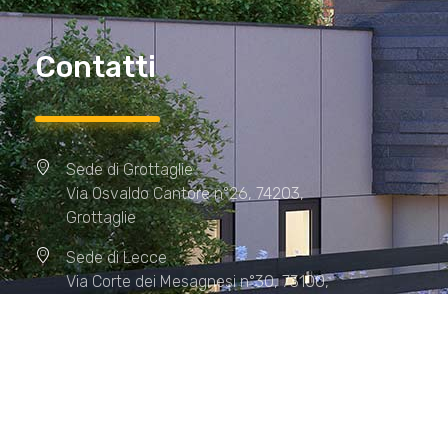
Contatti
Sede di Grottaglie
Via Osvaldo Cantore n°26, 74203,
Grottaglie
Sede di Lecce
Via Corte dei Mesagnesi n°30, 73100,
Lecce
Sede di Manduria
Via XX Settembre n°72, 74024,
Manduria
Sede di Matera.