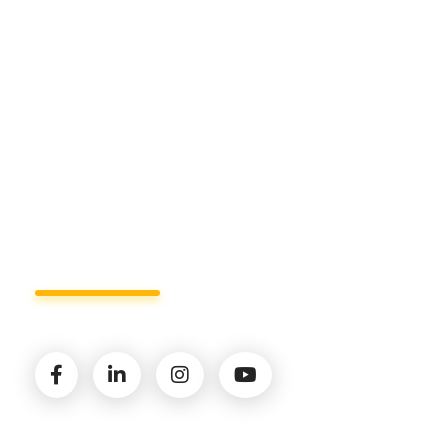
Sede di Policoro.
+39 327.36.31.598
info@studiorizzardo.it
Lun - Ven 8:00 - 19:00
Seguici sui social