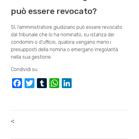
può essere revocato?
Sì, l’amministratore giudiziario può essere revocato
dal tribunale che lo ha nominato, su istanza dei
condomini o d’ufficio, qualora vengano meno i
presupposti della nomina o emergano irregolarità
nella sua gestione.
Condividi su
F
T
T
W
Li
a
wi
u
h
n
c
tt
m
at
k
e
er
bl
s
e
b
r
A
dI
o
p
n