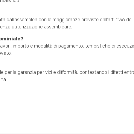
ealistico.
ata dall’assemblea con le maggioranze previste dall’art. 1136 del 
enza autorizzazione assembleare.
dominiale?
 lavori, importo e modalità di pagamento, tempistiche di esecuzi
ovato.
le per la garanzia per vizi e difformità, contestando i difetti entr
gna.