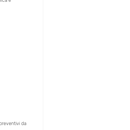
fica e
preventivi da