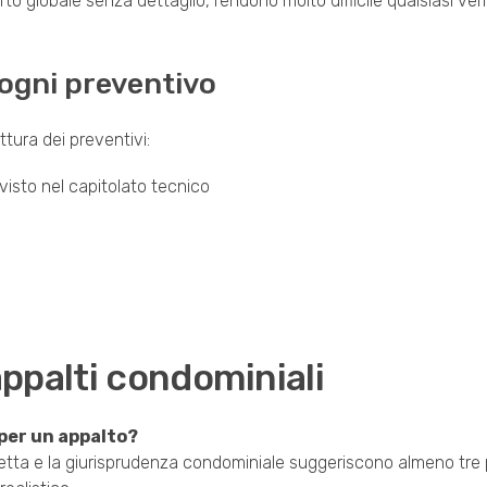
to globale senza dettaglio, rendono molto difficile qualsiasi veri
 ogni preventivo
ttura dei preventivi:
visto nel capitolato tecnico
ppalti condominiali
 per un appalto?
etta e la giurisprudenza condominiale suggeriscono almeno tre 