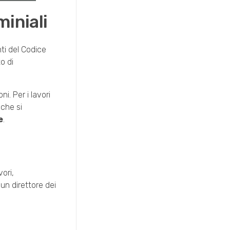
miniali
nti del Codice
to di
i. Per i lavori
 che si
e
.
ori,
un direttore dei