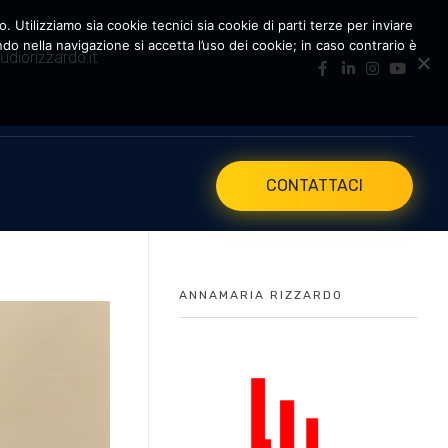
. Utilizziamo sia cookie tecnici sia cookie di parti terze per inviare
 nella navigazione si accetta l’uso dei cookie; in caso contrario è
udiorizzardo.it
CONTATTACI
ANNAMARIA RIZZARDO