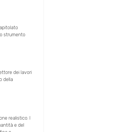
apitolato
 lo strumento
ttore dei lavori
o della
e realistico. I
antità e del