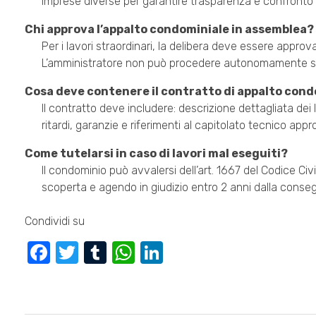
imprese diverse per garantire trasparenza e confronto r
Chi approva l’appalto condominiale in assemblea?
Per i lavori straordinari, la delibera deve essere approv
L’amministratore non può procedere autonomamente s
Cosa deve contenere il contratto di appalto con
Il contratto deve includere: descrizione dettagliata dei
ritardi, garanzie e riferimenti al capitolato tecnico appr
Come tutelarsi in caso di lavori mal eseguiti?
Il condominio può avvalersi dell’art. 1667 del Codice Civi
scoperta e agendo in giudizio entro 2 anni dalla conse
Condividi su
F
T
T
W
Li
a
wi
u
h
n
c
tt
m
at
k