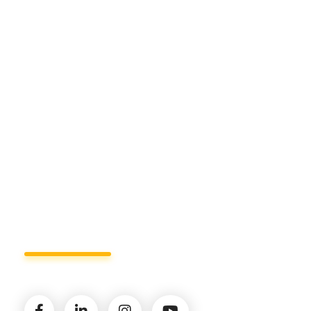
Manduria
Sede di Matera.
Sede di Policoro.
+39 327.36.31.598
info@studiorizzardo.it
Lun - Ven 8:00 - 19:00
Seguici sui social