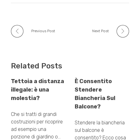
o
p
k
Previous Post
Next Post
Related Posts
Tettoia a distanza
È Consentito
illegale: è una
Stendere
molestia?
Biancheria Sul
Balcone?
Che si tratti di grandi
costruzioni per ricoprire
Stendere la biancheria
ad esempio una
sul balcone è
porzione di giardino o…
consentito? Ecco cosa