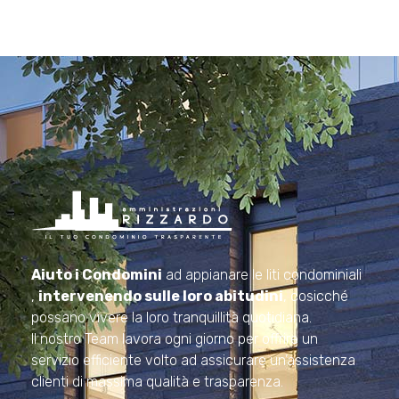
Amministrazioni Rizzardo
Il tuo condominio trasparente
Aiuto i Condomini
ad appianare le liti condominiali
,
intervenendo sulle loro abitudini
, cosicché
possano vivere la loro tranquillità quotidiana.
Il nostro Team lavora ogni giorno per offrire un
servizio efficiente volto ad assicurare un’assistenza
clienti di massima qualità e trasparenza.