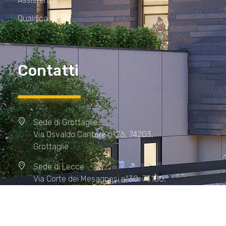
Assistenza
Qualifica
Contatti
Sede di Grottaglie
Via Osvaldo Cantore n°26, 74203,
Grottaglie
Sede di Lecce
Via Corte dei Mesagnesi n°30, 73100,
Lecce
Sede di Manduria
Via XX Settembre n°72, 74024,