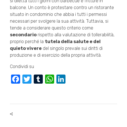
si diletta tutti i giorni con barbecue e fritture in
balcone. Un conto è protestare contro un ristorante
situato in condominio che abbia i tutti i permessi
necessari per svolgere la sua attività. Tuttavia, si
tende a considerare questo criterio come
secondario
rispetto alla valutazione di tollerabilità,
proprio perché la
tutela della salute e del
quieto vivere
del singolo prevale sui diritti di
produzione e di esercizio della propria attività.
Condividi su
F
T
T
W
Li
a
wi
u
h
n
c
tt
m
at
k
e
er
bl
s
e
b
r
A
dI
o
p
n