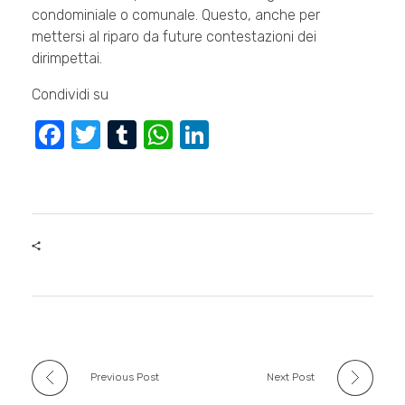
condominiale o comunale. Questo, anche per
mettersi al riparo da future contestazioni dei
dirimpettai.
Condividi su
F
T
T
W
Li
a
wi
u
h
n
c
tt
m
at
k
e
er
bl
s
e
b
r
A
dI
o
p
n
o
p
k
Previous Post
Next Post