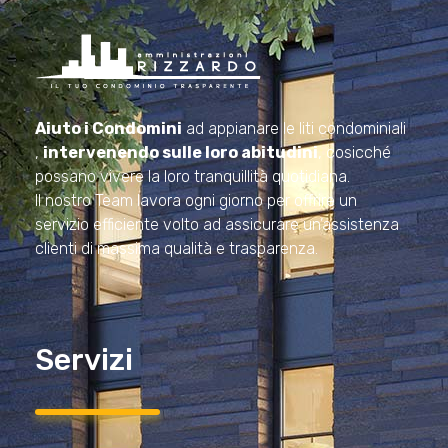
Amministrazioni Rizzardo
Il tuo condominio trasparente
Aiuto i Condomini
ad appianare le liti condominiali
,
intervenendo sulle loro abitudini
, cosicché
possano vivere la loro tranquillità quotidiana.
Il nostro Team lavora ogni giorno per offrire un
servizio efficiente volto ad assicurare un’assistenza
clienti di massima qualità e trasparenza.
Servizi