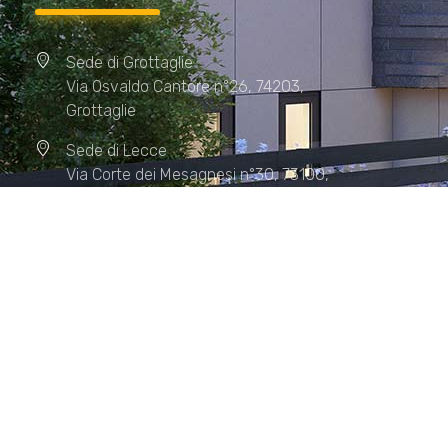
Sede di Grottaglie
Via Osvaldo Cantore n°26, 74203,
Grottaglie
Sede di Lecce
Via Corte dei Mesagnesi n°30, 73100,
Lecce
Sede di Manduria
Via XX Settembre n°72, 74024,
Manduria
Sede di Matera.
Sede di Policoro.
+39 327.36.31.598
info@studiorizzardo.it