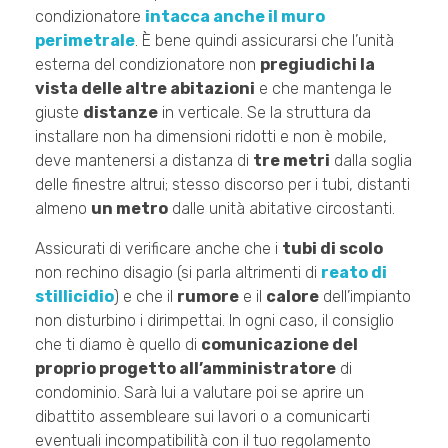
condizionatore
intacca anche il muro
perimetrale
. È bene quindi assicurarsi che l’unità
esterna del condizionatore non
pregiudichi la
vista delle altre abitazioni
e che mantenga le
giuste
distanze
in verticale. Se la struttura da
installare non ha dimensioni ridotti e non è mobile,
deve mantenersi a distanza di
tre metri
dalla soglia
delle finestre altrui; stesso discorso per i tubi, distanti
almeno
un metro
dalle unità abitative circostanti.
Assicurati di verificare anche che i
tubi di scolo
non rechino disagio (si parla altrimenti di
reato di
stillicidio
) e che il
rumore
e il
calore
dell’impianto
non disturbino i dirimpettai. In ogni caso, il consiglio
che ti diamo è quello di
comunicazione del
proprio progetto all’amministratore
di
condominio. Sarà lui a valutare poi se aprire un
dibattito assembleare sui lavori o a comunicarti
eventuali incompatibilità con il tuo regolamento