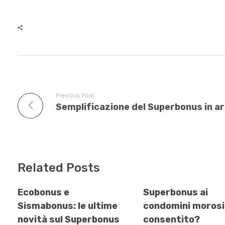
e
er
bl
s
e
b
r
A
dI
o
p
n
o
p
k
Previous Post
Related Posts
Ecobonus e
Superbonus ai
Sismabonus: le ultime
condomini morosi
novità sul Superbonus
consentito?