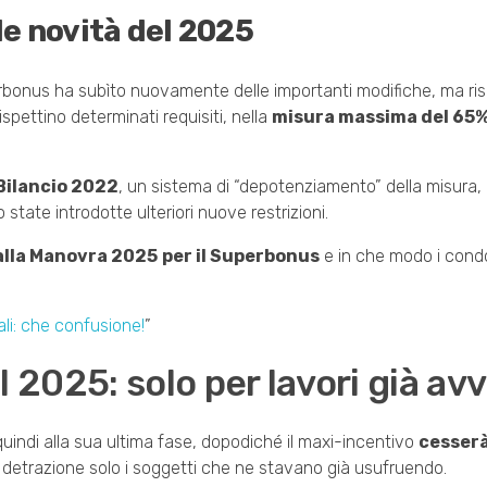
e novità del 2025
uperbonus ha subìto nuovamente delle importanti modifiche, ma r
spettino determinati requisiti, nella
misura massima del 65%
Bilancio 2022
, un sistema di “depotenziamento” della misura, 
o state introdotte ulteriori nuove restrizioni.
alla Manovra 2025
per il Superbonus
e in che modo i condo
li: che confusione!
”
025: solo per lavori già avv
quindi alla sua ultima fase, dopodiché il maxi-incentivo
cesserà
n detrazione solo i soggetti che ne stavano già usufruendo.