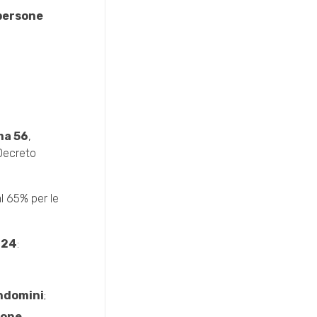
persone
ma 56
,
Decreto
l 65% per le
024
:
ndomini
;
ione
.