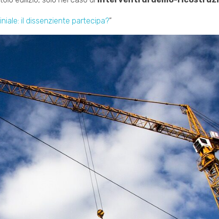
iale: il dissenziente partecipa?
”