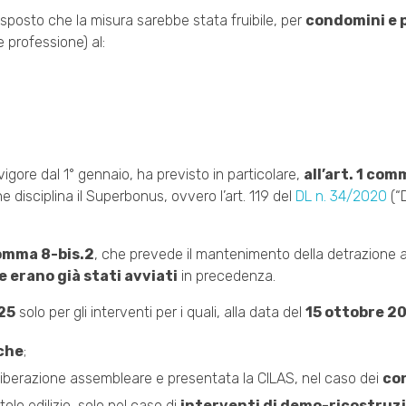
isposto che la misura sarebbe stata fruibile, per
condomini e 
 e professione) al:
n vigore dal 1° gennaio, ha previsto in particolare,
all’art. 1 com
e disciplina il Superbonus, ovvero l’art. 119 del
DL n. 34/2020
(“
omma 8-bis.2
, che prevede il mantenimento della detrazione a
e erano già stati avviati
in precedenza.
025
solo per gli interventi per i quali, alla data del
15 ottobre 2
iche
;
liberazione assembleare e presentata la CILAS, nel caso dei
co
olo edilizio, solo nel caso di
interventi di demo-ricostruz