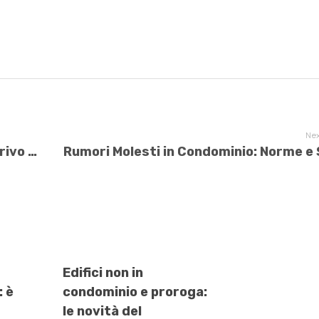
Nex
Semplificazione del Superbonus in arrivo e proroga
Edifici non in
: è
condominio e proroga:
le novità del