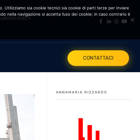
. Utilizziamo sia cookie tecnici sia cookie di parti terze per inviare
 nella navigazione si accetta l’uso dei cookie; in caso contrario è
udiorizzardo.it
CONTATTACI
ANNAMARIA RIZZARDO