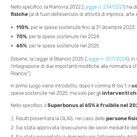
Nello specifico, la Manovra 2022 (
Legge n. 234/2021
) ha d
fisiche
(al di fuori dell’esercizio di attività di impresa, arte
110%
, per le spese sostenute fino al 31 dicembre 2023;
70%
, per le spese sostenute nel 2024;
65%
, per le spese sostenute nel 2025.
Ebbene, la Legge di Bilancio 2025 (
Legge n. 207/2024
), i
l’integrazione di due importanti modifiche alla normativa ch
Rilancio”).
In primo luogo viene introdotto, dopo il comma 8-bis.1, il
c
spese sostenute nel 2025, ma solo per gli
interventi ch
Nello specifico, il
Superbonus al 65% è fruibile nel 2
Risulti presentata la CILAS, nel caso delle
persone fis
Sia stata approvata l’esecuzione dei lavori mediante de
Sia stata presentata la domanda per l’ottenimento del tit