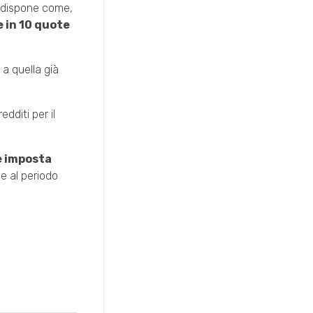
e dispone come,
e in 10 quote
 a quella già
dditi per il
 imposta
ve al periodo