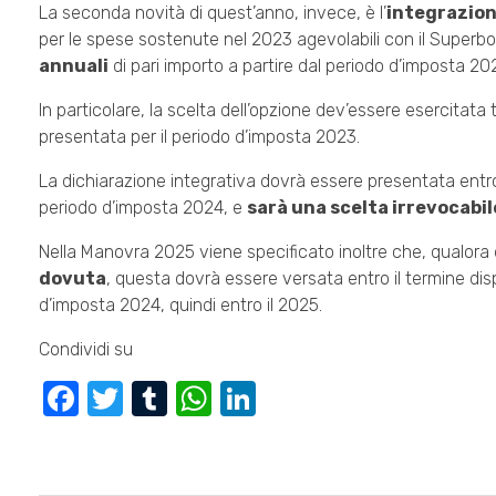
La seconda novità di quest’anno, invece, è l’
integrazion
per le spese sostenute nel 2023 agevolabili con il Superbo
annuali
di pari importo a partire dal periodo d’imposta 20
In particolare, la scelta dell’opzione dev’essere esercitata
presentata per il periodo d’imposta 2023.
La dichiarazione integrativa dovrà essere presentata entro il
periodo d’imposta 2024, e
sarà una scelta irrevocabil
Nella Manovra 2025 viene specificato inoltre che, qualora 
dovuta
, questa dovrà essere versata entro il termine disp
d’imposta 2024, quindi entro il 2025.
Condividi su
F
T
T
W
Li
a
wi
u
h
n
c
tt
m
at
k