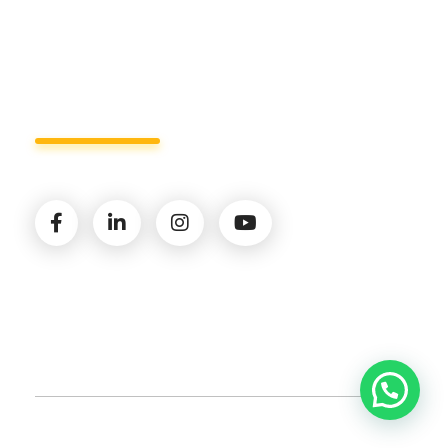
Seguici sui social
Salve, come possiamo aiutarti?
© 2026 Amministrazioni Rizzardo | Tutti i diritti
riservati | P.iva 02821900731 |
Privacy Policy
|
Cookie