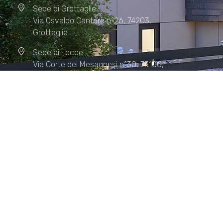
Sede di Grottaglie
Via Osvaldo Cantore n°26, 74203,
Grottaglie
Sede di Lecce
Via Corte dei Mesagnesi n°30, 73100,
Lecce
Sede di Manduria
Via XX Settembre n°72, 74024,
Manduria
Sede di Matera.
Sede di Policoro.
+39 327.36.31.598
info@studiorizzardo.it
Lun - Ven 8:00 - 19:00