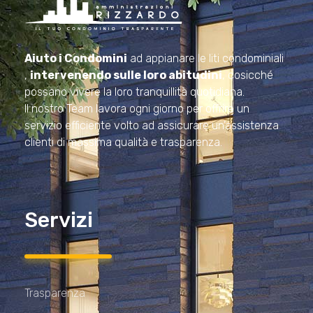
Amministrazioni Rizzardo
Il tuo condominio trasparente
Aiuto i Condomini
ad appianare le liti condominiali
,
intervenendo sulle loro abitudini
, cosicché
possano vivere la loro tranquillità quotidiana.
Il nostro Team lavora ogni giorno per offrire un
servizio efficiente volto ad assicurare un’assistenza
clienti di massima qualità e trasparenza.
Servizi
Trasparenza