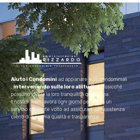
Amministrazioni Rizzardo
Il tuo condominio trasparente
Aiuto i Condomini
ad appianare le liti condominiali
,
intervenendo sulle loro abitudini
, cosicché
possano vivere la loro tranquillità quotidiana.
Il nostro Team lavora ogni giorno per offrire un
servizio efficiente volto ad assicurare un’assistenza
clienti di massima qualità e trasparenza.