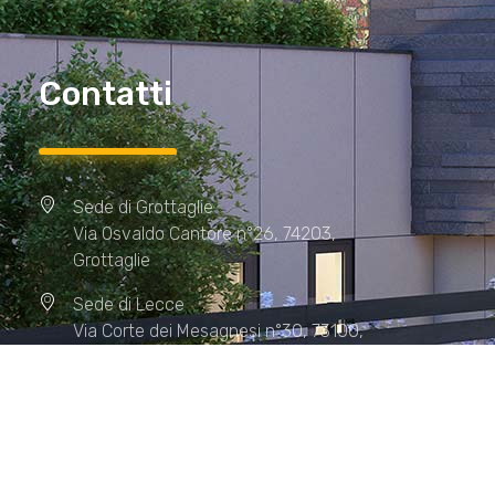
Contatti
Sede di Grottaglie
Via Osvaldo Cantore n°26, 74203,
Grottaglie
Sede di Lecce
Via Corte dei Mesagnesi n°30, 73100,
Lecce
Sede di Manduria
Via XX Settembre n°72, 74024,
Manduria