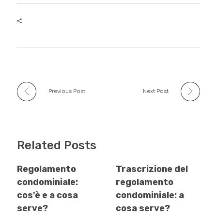
e
er
bl
s
e
b
r
A
dI
o
p
n
o
p
k
Previous Post
Next Post
Related Posts
Regolamento
Trascrizione del
condominiale:
regolamento
cos'è e a cosa
condominiale: a
serve?
cosa serve?