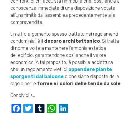
confronti di chi acquista l’immobile che, così, entra a
conoscenza immediata di una disposizione votata
all’unanimità dall’assemblea precedentemente alla
compravendita.
Un altro argomento spesso trattato nei regolamenti
condominiali è il
decoro architettonico
. Si tratta
di norme volte a mantenere l’armonia estetica
dell’edificio, garantendone così anche il valore
economico. A tal proposito, è possibile addirittura
che un regolamento vieti di
appendere piante
sporgenti dal balcone
o che siano disposte delle
regole per le
forme e i colori delle tende da sole
.
Condividi su
F
T
T
W
Li
a
wi
u
h
n
c
tt
m
at
k