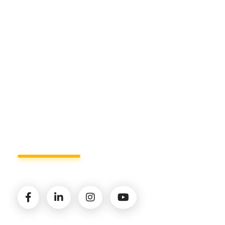
Sede di Matera.
Sede di Policoro.
+39 327.36.31.598
info@studiorizzardo.it
Lun - Ven 8:00 - 19:00
Seguici sui social