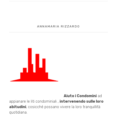
ANNAMARIA RIZZARDO
Aiuto i Condomini
ad
appianare le liti condominiali ,
intervenendo sulle loro
abitudini
, cosicché possano vivere la loro tranquillità
quotidiana.