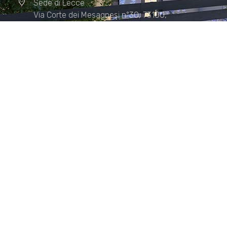
Sede di Lecce
Via Corte dei Mesagnesi n°30, 73100,
Lecce
Sede di Manduria
Via XX Settembre n°72, 74024,
Manduria
Sede di Matera.
Sede di Policoro.
+39 327.36.31.598
info@studiorizzardo.it
Lun - Ven 8:00 - 19:00
Seguici sui social