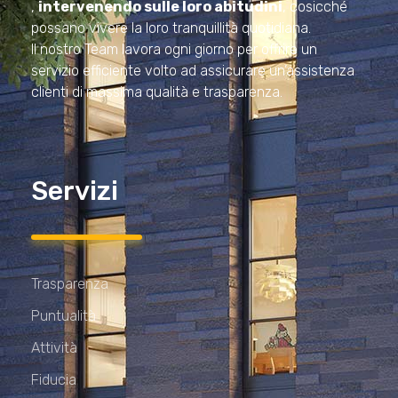
,
intervenendo sulle loro abitudini
, cosicché
possano vivere la loro tranquillità quotidiana.
Il nostro Team lavora ogni giorno per offrire un
servizio efficiente volto ad assicurare un’assistenza
clienti di massima qualità e trasparenza.
Servizi
Trasparenza
Puntualità
Attività
Fiducia