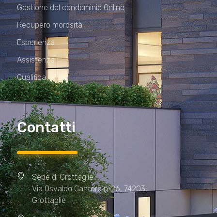
Gestione del condominio Online
Recupero morosità
Esperienza
Assistenza
Qualifica
Contatti
Sede di Grottaglie
Via Osvaldo Cantore n°26, 74203,
Grottaglie