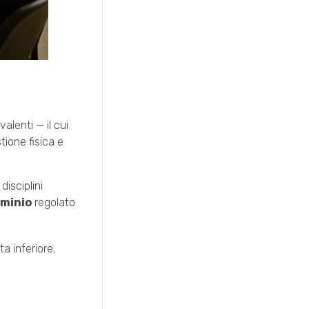
alenti — il cui
tione fisica e
isciplini
ominio
regolato
a inferiore;