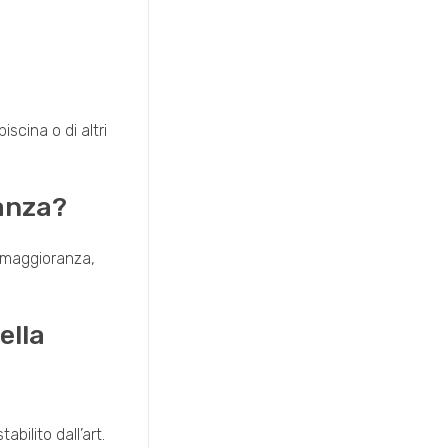
a
cina o di altri
anza?
 a maggioranza,
ella
bilito dall’art.