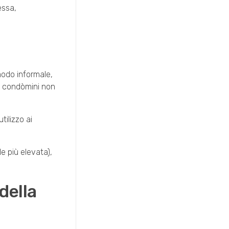
essa,
modo informale,
 i condòmini non
tilizzo ai
le più elevata),
della