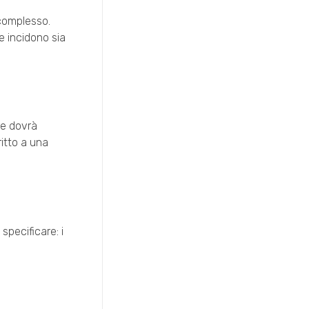
 complesso.
 e incidono sia
re dovrà
ritto a una
specificare: i