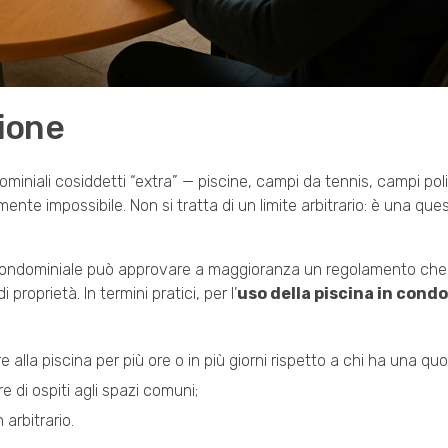
zione
niali cosiddetti “extra” — piscine, campi da tennis, campi poliv
ente impossibile. Non si tratta di un limite arbitrario: è una ques
a condominiale può approvare a maggioranza un regolamento che d
proprietà. In termini pratici, per l’
uso della piscina in cond
lla piscina per più ore o in più giorni rispetto a chi ha una quot
 di ospiti agli spazi comuni;
 arbitrario.