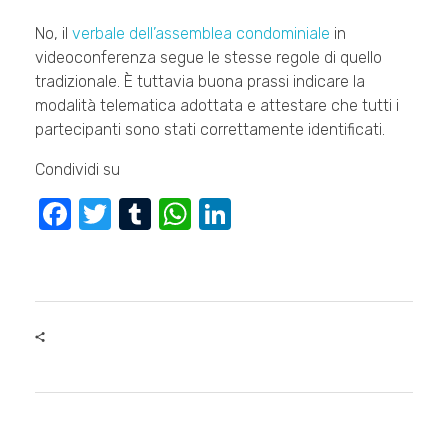
No, il
verbale dell’assemblea condominiale
in
videoconferenza segue le stesse regole di quello
tradizionale. È tuttavia buona prassi indicare la
modalità telematica adottata e attestare che tutti i
partecipanti sono stati correttamente identificati.
Condividi su
F
T
T
W
Li
a
wi
u
h
n
c
tt
m
at
k
e
er
bl
s
e
b
r
A
dI
o
p
n
o
p
k