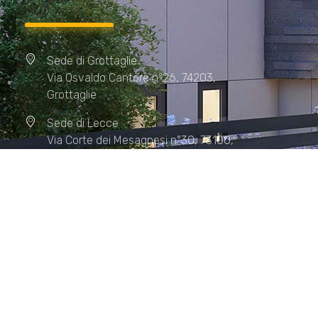
Sede di Grottaglie
Via Osvaldo Cantore n°26, 74203,
Grottaglie
Sede di Lecce
Via Corte dei Mesagnesi n°30, 73100,
Lecce
Sede di Manduria
Via XX Settembre n°72, 74024,
Manduria
Sede di Matera.
Sede di Policoro.
+39 327.36.31.598