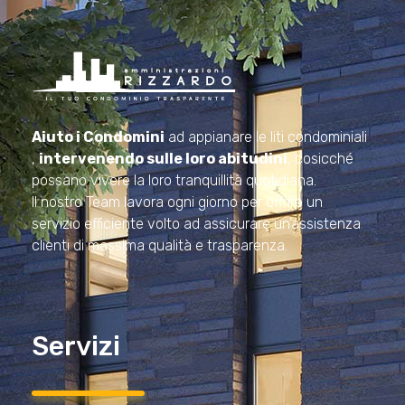
Amministrazioni Rizzardo
Il tuo condominio trasparente
Aiuto i Condomini
ad appianare le liti condominiali
,
intervenendo sulle loro abitudini
, cosicché
possano vivere la loro tranquillità quotidiana.
Il nostro Team lavora ogni giorno per offrire un
servizio efficiente volto ad assicurare un’assistenza
clienti di massima qualità e trasparenza.
Servizi