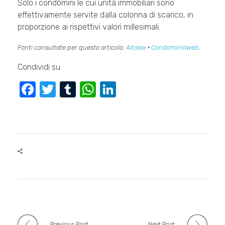
Solo i condòmini le cui unità immobiliari sono
effettivamente servite dalla colonna di scarico, in
proporzione ai rispettivi valori millesimali.
Fonti consultate per questo articolo:
Altalex
·
Condominioweb
.
Condividi su
F
T
T
W
Li
a
wi
u
h
n
c
tt
m
at
k
e
er
bl
s
e
b
r
A
dI
o
p
n
o
p
k
Previous Post
Next Post