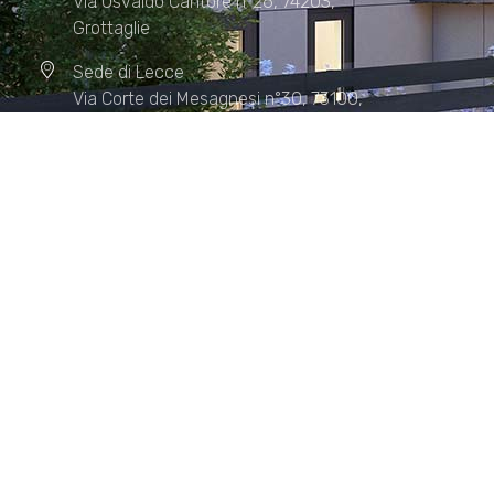
Via Osvaldo Cantore n°26, 74203,
Grottaglie
Sede di Lecce
Via Corte dei Mesagnesi n°30, 73100,
Lecce
Sede di Manduria
Via XX Settembre n°72, 74024,
Manduria
Sede di Matera.
Sede di Policoro.
+39 327.36.31.598
info@studiorizzardo.it
Lun - Ven 8:00 - 19:00