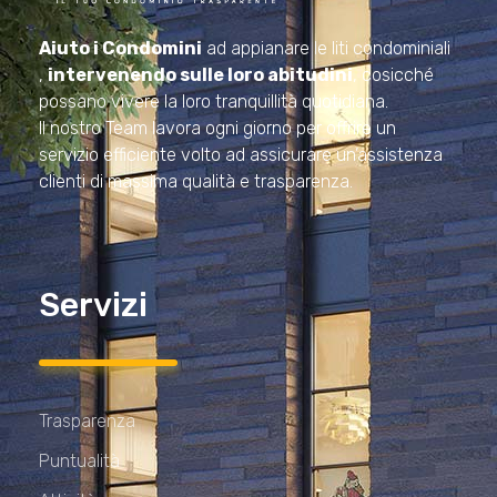
Amministrazioni Rizzardo
Il tuo condominio trasparente
Aiuto i Condomini
ad appianare le liti condominiali
,
intervenendo sulle loro abitudini
, cosicché
possano vivere la loro tranquillità quotidiana.
Il nostro Team lavora ogni giorno per offrire un
servizio efficiente volto ad assicurare un’assistenza
clienti di massima qualità e trasparenza.
Servizi
Trasparenza
Puntualità