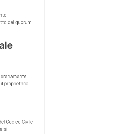
ento
petto dei quorum
ale
e serenamente.
l proprietario
el Codice Civile
ersi