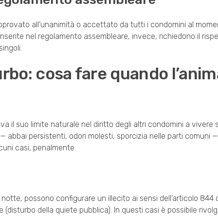
approvato all’unanimità o accettato da tutti i condomini al mom
 inserite nel regolamento assembleare, invece, richiedono il ris
singoli.
sturbo: cosa fare quando l’anim
va il suo limite naturale nel diritto degli altri condomini a viver
bbai persistenti, odori molesti, sporcizia nelle parti comuni — i
cuni casi, penalmente.
otte, possono configurare un illecito ai sensi dell’articolo 844 d
e (disturbo della quiete pubblica). In questi casi è possibile rivolg