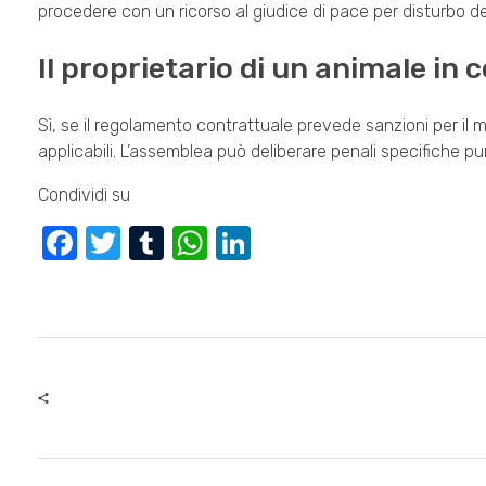
procedere con un ricorso al giudice di pace per disturbo dell
Il proprietario di un animale i
Sì, se il regolamento contrattuale prevede sanzioni per il 
applicabili. L’assemblea può deliberare penali specifiche pu
Condividi su
F
T
T
W
Li
a
wi
u
h
n
c
tt
m
at
k
e
er
bl
s
e
b
r
A
dI
o
p
n
o
p
k