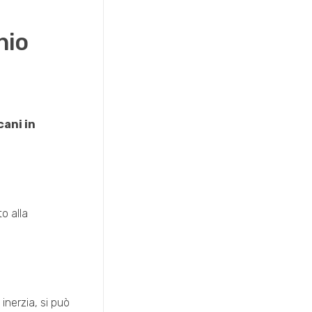
nio
cani in
to alla
inerzia, si può