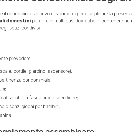
che il condominio sia privo di strumenti per disciplinare la presenz
li domestici
può — e in molti casi dovrebbe — contenere no
gli spazi condivisi.
mente prevedere:
(scale, cortile, giardino, ascensore);
i pertinenza condominiale;
uni;
imali, anche in fasce orarie specifiche;
ine o spazi giochi per bambini;
anina.
regolamento assembleare