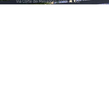
Via Corte dei Mesagnesi n°30, 73100,
Lecce
Sede di Manduria
Via XX Settembre n°72, 74024,
Manduria
Sede di Matera.
Sede di Policoro.
+39 327.36.31.598
info@studiorizzardo.it
Lun - Ven 8:00 - 19:00
Seguici sui social