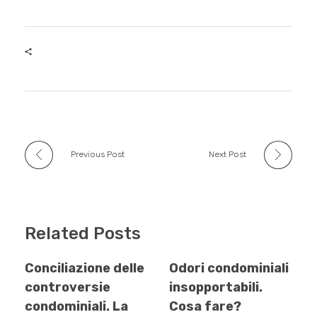
c
tt
m
at
k
e
er
bl
s
e
b
r
A
dI
o
p
n
o
p
k
Previous Post
Next Post
Related Posts
Conciliazione delle
Odori condominiali
controversie
insopportabili.
condominiali. La
Cosa fare?