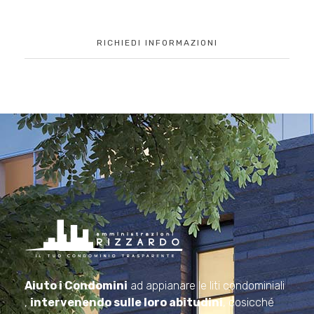
RICHIEDI INFORMAZIONI
Amministrazioni Rizzardo
Il tuo condominio trasparente
Aiuto i Condomini
ad appianare le liti condominiali
,
intervenendo sulle loro abitudini
, cosicché