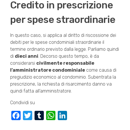
Credito in prescrizione
per spese straordinarie
In questo caso, si applica al diritto di riscossione dei
debiti per le spese condominiali straordinarie il
termine ordinario previsto dalla legge. Parliamo quindi
di
dieci anni
. Decorso questo tempo, è da
considerarsi
civilmente responsabile
l’amministratore condominiale
come causa di
pregiudizio economico al condominio. Subentrata la
prescrizione, la richiesta di risarcimento danno va
quindi fatta all’amministratore.
Condividi su
F
T
T
W
Li
a
wi
u
h
n