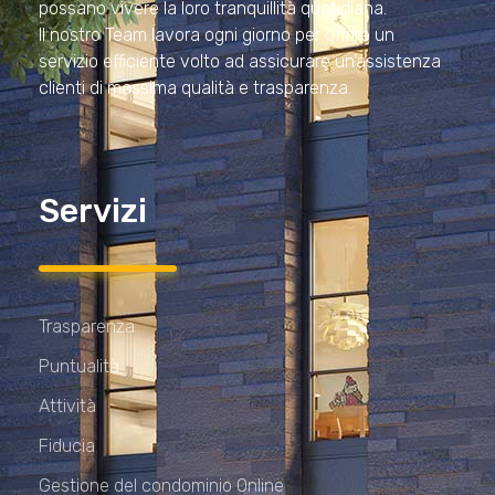
possano vivere la loro tranquillità quotidiana.
Il nostro Team lavora ogni giorno per offrire un
servizio efficiente volto ad assicurare un’assistenza
clienti di massima qualità e trasparenza.
Servizi
Trasparenza
Puntualità
Attività
Fiducia
Gestione del condominio Online