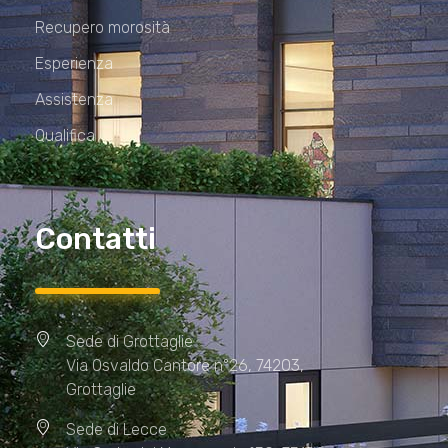
Recupero morosità
Esperienza
Assistenza
Qualifica
Contatti
Sede di Grottaglie
Via Osvaldo Cantore n°26, 74203,
Grottaglie
Sede di Lecce