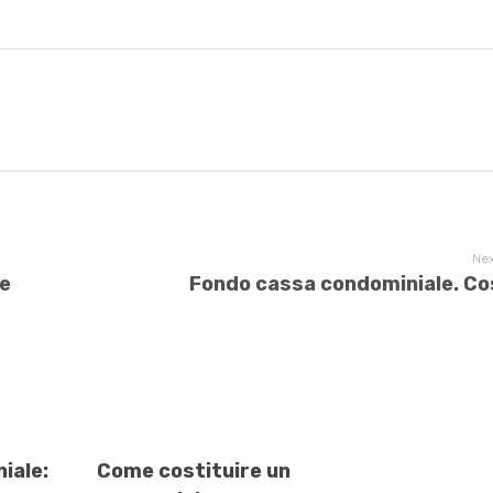
Nex
le
Fondo cassa condominiale. Co
iale:
Come costituire un