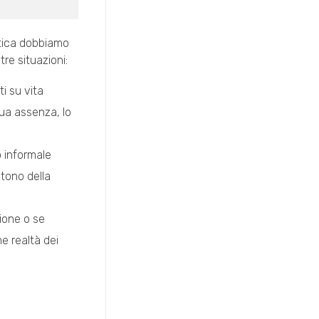
itica dobbiamo
re situazioni:
i su vita
sua assenza, lo
o informale
 tono della
ione o se
me realtà dei