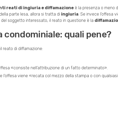
nti reati di ingiuria e diffamazione
è la presenza o meno d
lla parte lesa, allora si tratta di
ingiuria
. Se invece l’offesa v
el soggetto interessato, il reato in questione è la
diffamazi
 condominiale: quali pene?
l reato di diffamazione:
ffesa «consiste nell’attribuzione di un fatto determinato».
se l’offesa viene «recata col mezzo della stampa o con qualsiasi