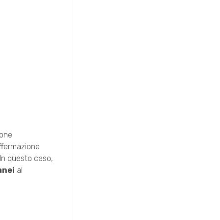
ione
affermazione
 In questo caso,
anei
al