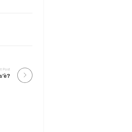
t Post
s’è?