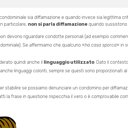
ndominiale sia diffamazione e quando invece sia legittima cr
In particolare,
non si parla diffamazione
quando sussistono t
i non devono riguardare condotte personali (ad esempio comment
e condominiale). Se affermiamo che qualcuno «
ha casa sporca
» in 
derato quindi anche il
linguaggio utilizzato
. Dato il contest
 anche linguaggi coloriti, sempre se questi sono proporzionati al
per stabilire se possiamo denunciare un condomino per diffamaz
nfatti la frase in questione rispecchia il vero o è comprovabile co