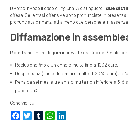
Diverso invece il caso di ingiuria. A distinguere i
due disti
offesa. Se le frasi offensive sono pronunciate in presenza de
pronunciata dinnanzi ad almeno due persone e in assenza d
Diffamazione in assemblea
Ricordiamo, infine, le
pene
previste dal Codice Penale per i
Reclusione fino a un anno o multa fino a 1032 euro.
Doppia pena (fino a due anni o multa di 2065 euro) se l’o
Pena da sei mesi a tre anni o multa non inferiore a 516 
pubblicità».
Condividi su
F
T
T
W
Li
a
wi
u
h
n