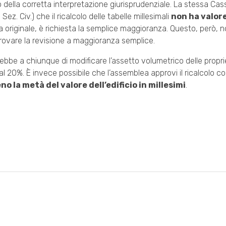
 della corretta interpretazione giurisprudenziale. La stessa Ca
II Sez. Civ.) che il ricalcolo delle tabelle millesimali
non ha valor
la originale, è richiesta la semplice maggioranza. Questo, però,
rovare la revisione a maggioranza semplice.
ebbe a chiunque di modificare l’assetto volumetrico delle propri
 al 20%. È invece possibile che l’assemblea approvi il ricalcolo con
no la metà del valore dell’edificio in millesimi
.