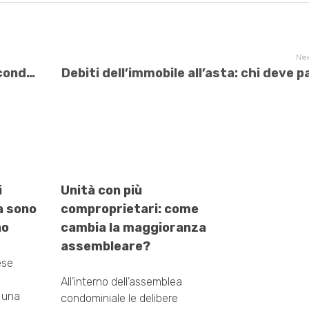
Nex
Superbonus per il cappotto termico condominiale: il dissenziente partecipa?
i
Unità con più
a sono
comproprietari: come
no
cambia la maggioranza
assembleare?
ese
,
All’interno dell’assemblea
 una
condominiale le delibere