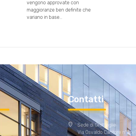
vengono approvate con
maggioranze ben definite che
variano in base…
i
Contatti
Sede di Grottaglie
Via Osvaldo Cantore n°26,