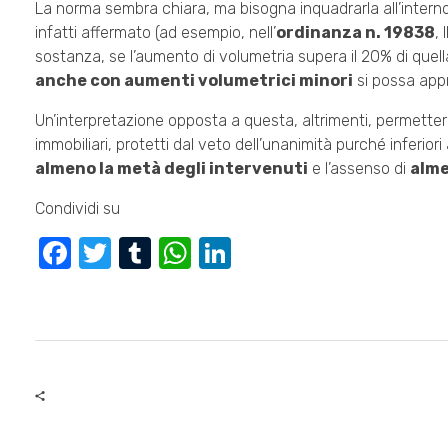
La norma sembra chiara, ma bisogna inquadrarla all’interno
infatti affermato (ad esempio, nell’
ordinanza n. 19838
, 
sostanza, se l’aumento di volumetria supera il 20% di quel
anche con aumenti volumetrici minori
si possa app
Un’interpretazione opposta a questa, altrimenti, permetter
immobiliari, protetti dal veto dell’unanimità purché inferiori
almeno la metà degli intervenuti
e l’assenso di
alme
Condividi su
F
T
T
W
Li
a
wi
u
h
n
c
tt
m
at
k
e
er
bl
s
e
b
r
A
dI
o
p
n
o
p