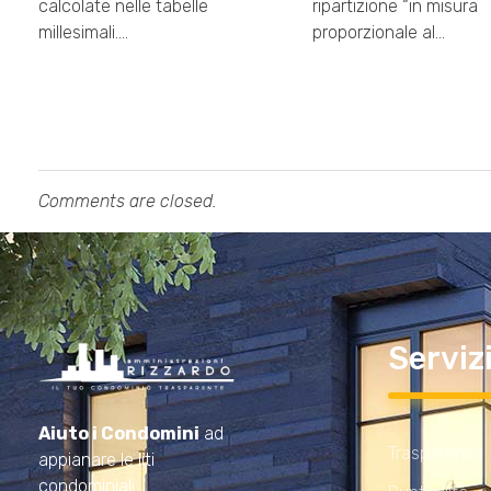
calcolate nelle tabelle
ripartizione “in misura
millesimali.…
proporzionale al…
Comments are closed.
Serviz
Amministrazioni Rizzardo
Il tuo condominio trasparente
Aiuto i Condomini
ad
Trasparenza
appianare le liti
condominiali