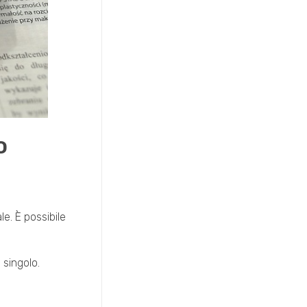
o
e. È possibile
 singolo.