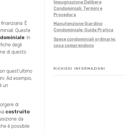
Impugnazione Delibere
Condominiali: Termini e
Procedura
finanziaria. È
Manutenzione Giardino
miniali. Queste
Condominiale: Guida Pratica
dominiale
. In
Spese condominiali ordinarie:
fiche degli
cosa comprendono
one di questo
RICHIEDI INFORMAZIONI
Con quest’ultimo
ni. Ad esempio,
i un
sorgere di
bia
costruito
uisizione da
che è possibile