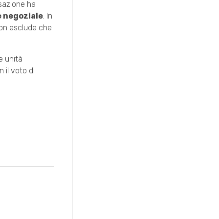
ssazione ha
e negoziale
. In
 non esclude che
e unità
 il voto di