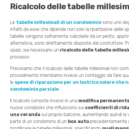
Ricalcolo delle tabelle milles
Le
tabelle millesimali di un condominio
sono uno degl
infatti da esse che dipende non solo la ripartizione delle 
tabelle vengono solitamente calcolate da un perito, approv
alternativa, sono direttamente disposte dal costruttore. 
spazi, sia necessario un
ricalcolo delle tabelle milles
processo.
Precisiamo che il ricalcolo delle tabelle millesimali non cor
procedimento intendiamo invece un conteggio da fare quan
le
spese di riparazione per un lastrico solare che n
condominio parziale
.
Il ricalcolo consiste invece in una
modifica permanent
nuove condizioni che influiscono sui
coefficienti di rid
una veranda
sul proprio balcone, aumentando quindi la vo
parte di un condomino di un
box
auto
precedentemente co
modificare le tabelle millesimali, specificando
quali magg