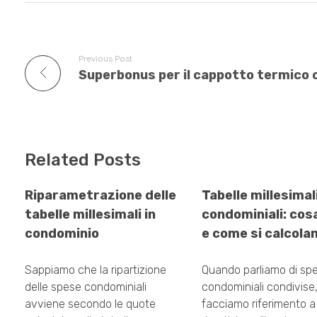
k
Previous Post
Related Posts
Riparametrazione delle
Tabelle millesimal
tabelle millesimali in
condominiali: cos
condominio
e come si calcola
Sappiamo che la ripartizione
Quando parliamo di sp
delle spese condominiali
condominiali condivise
avviene secondo le quote
facciamo riferimento a