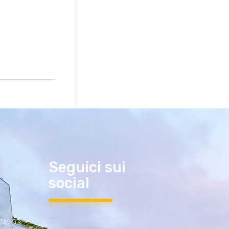
Seguici sui
social
 74203,