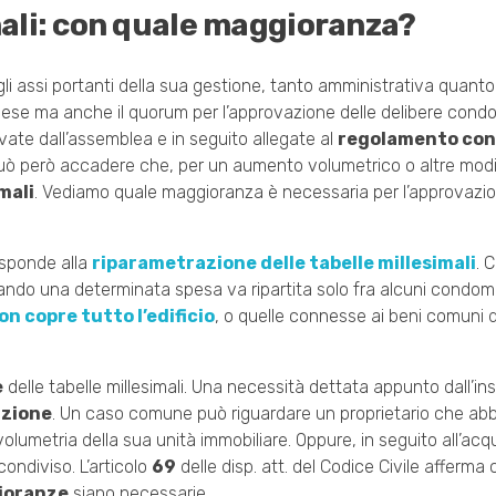
imali: con quale maggioranza?
i assi portanti della sua gestione, tanto amministrativa quanto 
spese ma anche il quorum per l’approvazione delle delibere condo
ate dall’assemblea e in seguito allegate al
regolamento con
Può però accadere che, per un aumento volumetrico o altre modi
imali
. Vediamo quale maggioranza è necessaria per l’approvazi
risponde alla
riparametrazione delle tabelle millesimali
. 
do una determinata spesa va ripartita solo fra alcuni condomi
on copre tutto l’edificio
, o quelle connesse ai beni comuni d
e
delle tabelle millesimali. Una necessità dettata appunto dall’in
uzione
. Un caso comune può riguardare un proprietario che ab
lumetria della sua unità immobiliare. Oppure, in seguito all’acq
ndiviso. L’articolo
69
delle disp. att. del Codice Civile afferma 
ioranze
siano necessarie.